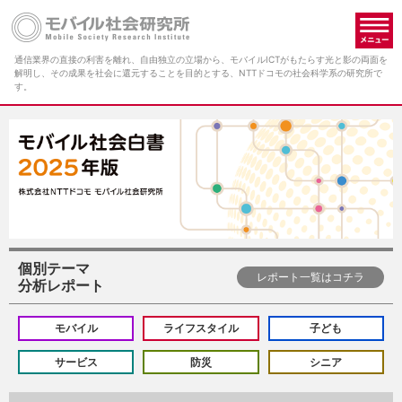
メ
通信業界の直接の利害を離れ、自由独立の立場から、モバイルICTがもたらす光と影の両面を
解明し、その成果を社会に還元することを目的とする、NTTドコモの社会科学系の研究所で
す。
個別テーマ
レポート一覧はコチラ
分析レポート
モバイル
ライフスタイル
子ども
サービス
防災
シニア