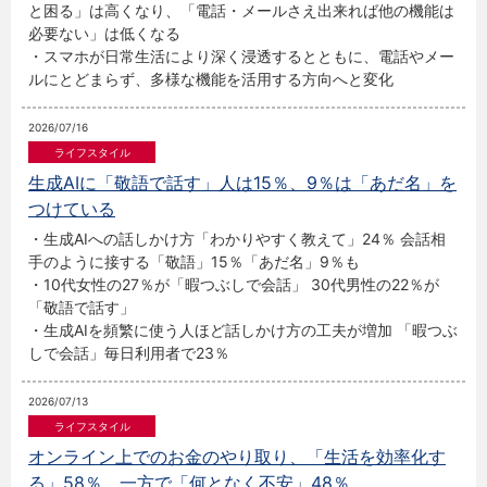
と困る」は高くなり、「電話・メールさえ出来れば他の機能は
必要ない」は低くなる
・スマホが日常生活により深く浸透するとともに、電話やメー
ルにとどまらず、多様な機能を活用する方向へと変化
2026/07/16
生成AIに「敬語で話す」人は15％、9％は「あだ名」を
つけている
・生成AIへの話しかけ方「わかりやすく教えて」24％ 会話相
手のように接する「敬語」15％「あだ名」9％も
・10代女性の27％が「暇つぶしで会話」 30代男性の22％が
「敬語で話す」
・生成AIを頻繁に使う人ほど話しかけ方の工夫が増加 「暇つぶ
しで会話」毎日利用者で23％
2026/07/13
オンライン上でのお金のやり取り、「生活を効率化す
る」58％、一方で「何となく不安」48％