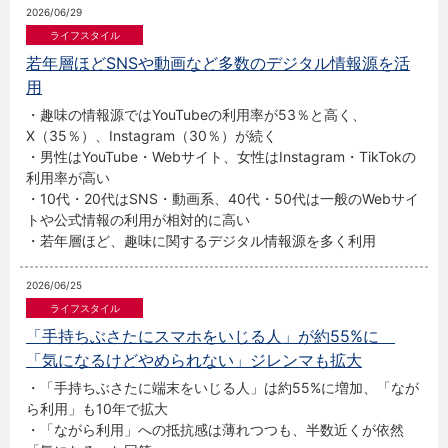
2026/06/29
若年層ほどSNSや動画など多数のデジタル情報源を活
用
・趣味の情報源ではYouTubeの利用率が53％と高く、
X（35％）、Instagram（30％）が続く
・男性はYouTube・Webサイト、女性はInstagram・TikTokの
利用率が高い
・10代・20代はSNS・動画系、40代・50代は一般のWebサイ
トや公式情報の利用が相対的に高い
・若年層ほど、趣味に関するデジタル情報源を多く利用
2026/06/25
「手持ちぶさたにスマホをいじる人」が約55%に
「気になるけどやめられない」ジレンマも拡大
・「手持ちぶさたに端末をいじる人」は約55%に増加、「なが
ら利用」も10年で拡大
・「ながら利用」への抵抗感は薄れつつも、半数近くが依然