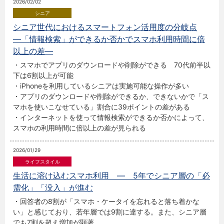
2026/02/02
シニア世代におけるスマートフォン活用度の分岐点
―「情報検索」ができるか否かでスマホ利用時間に倍
以上の差―
・スマホでアプリのダウンロードや削除ができる 70代前半以
下は6割以上が可能
・iPhoneを利用しているシニアは実施可能な操作が多い
・アプリのダウンロードや削除ができるか、できないかで「ス
マホを使いこなせている」割合に39ポイントの差がある
・インターネットを使って情報検索ができるか否かによって、
スマホの利用時間に倍以上の差が見られる
2026/01/29
生活に溶け込むスマホ利用 ― 5年でシニア層の「必
需化」「没入」が進む
・回答者の8割が「スマホ・ケータイを忘れると落ち着かな
い」と感じており、若年層では9割に達する。また、シニア層
でも7割を超え増加が顕著。