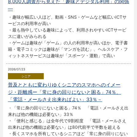
8,000人調査から見えた「趣味とデジタル利用」の関係
―
・趣味が幅広い人ほど、動画・SNS・ゲームなど幅広いICTサ
ービスの利用率が高い
・最も熱中している趣味によって、利用されやすいICTサービ
スに違いがみられる
・ゲームは趣味が「ゲーム」の人の利用率が高いほか、電子書
籍・電子コミックは趣味が「マンガを読む」、ヘルスケア・フ
ィットネスサービスは趣味が「スポーツ・運動」で高い
2026/07/23
普及とともに変わりゆくシニアのスマホへのイメー
ジ・距離感ー「常に身の回りにないと困る」74％、
「電話・メールさえ出来ればよい」33％－
・「常に身の回りにないと困る」74％ 「電話・メールさえ出
来れば他の機能は必要ない」33％
・「便利と感じる」は全年代で9割程度 「電話・メールさえ
出来れば他の機能は必要ない」は80代前半で半数を超える
・長くスマホを所有しているシニアほど「常に身の回りにない