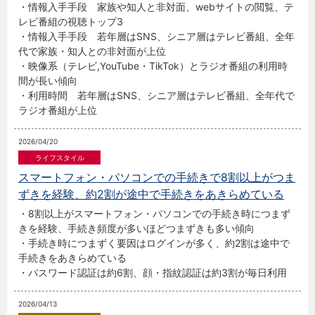
・情報入手手段 家族や知人と非対面、webサイトの閲覧、テ
レビ番組の視聴トップ3
・情報入手手段 若年層はSNS、シニア層はテレビ番組、全年
代で家族・知人との非対面が上位
・映像系（テレビ,YouTube・TikTok）とラジオ番組の利用時
間が長い傾向
・利用時間 若年層はSNS、シニア層はテレビ番組、全年代で
ラジオ番組が上位
2026/04/20
スマートフォン・パソコンでの手続きで8割以上がつま
ずきを経験、約2割が途中で手続きをあきらめている
・8割以上がスマートフォン・パソコンでの手続き時につまず
きを経験、手続き頻度が多いほどつまずきも多い傾向
・手続き時につまずく要因はログインが多く、約2割は途中で
手続きをあきらめている
・パスワード認証は約6割、顔・指紋認証は約3割が毎日利用
2026/04/13