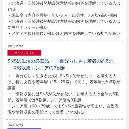
・北海道・三陸沖後発地震注意情報の内容を理解している人は
14％
・認知率（内容を理解している人）は男性、70代が高い傾向
・北海道・三陸沖後発地震注意情報の内容を理解している人は
防災リテラシーが高い
・メディア接触頻度が高いほど内容を理解している割合が高い
2025/12/18
SNSは生活の必需品 ―「自分らしさ」若者の約6割、
「情報収集」シニアの3割超
・「自分らしく生きるためにSNSは欠かせない」と考える人
は、特に女性や若年層（15～29歳）で高く、若年層の約6割が
該当
・「情報収集にはSNSが欠かせない」と考える人は全体の5割
超、若年層では8割超、シニア層も3割超
・シニア層（60～79歳）でもSNSの重要性が高まり、自己表
現や情報収集の手段として定着しつつある
2025/12/15