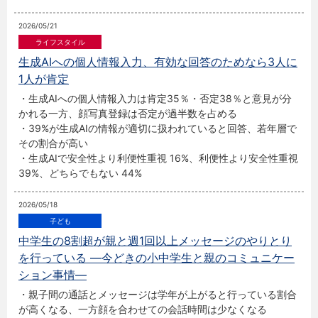
2026/05/21
生成AIへの個人情報入力、有効な回答のためなら3人に
1人が肯定
・生成AIへの個人情報入力は肯定35％・否定38％と意見が分
かれる一方、顔写真登録は否定が過半数を占める
・39%が生成AIの情報が適切に扱われていると回答、若年層で
その割合が高い
・生成AIで安全性より利便性重視 16%、利便性より安全性重視
39%、どちらでもない 44%
2026/05/18
中学生の8割超が親と週1回以上メッセージのやりとり
を行っている ―今どきの小中学生と親のコミュニケー
ション事情―
・親子間の通話とメッセージは学年が上がると行っている割合
が高くなる、一方顔を合わせての会話時間は少なくなる