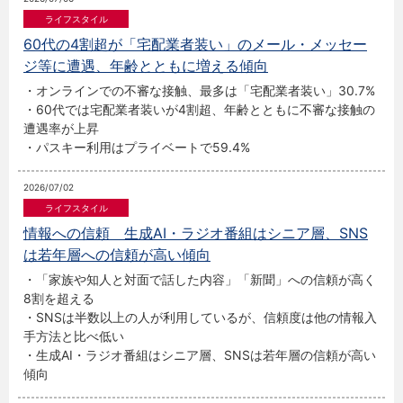
60代の4割超が「宅配業者装い」のメール・メッセー
ジ等に遭遇、年齢とともに増える傾向
・オンラインでの不審な接触、最多は「宅配業者装い」30.7%
・60代では宅配業者装いが4割超、年齢とともに不審な接触の
遭遇率が上昇
・パスキー利用はプライベートで59.4%
2026/07/02
情報への信頼 生成AI・ラジオ番組はシニア層、SNS
は若年層への信頼が高い傾向
・「家族や知人と対面で話した内容」「新聞」への信頼が高く
8割を超える
・SNSは半数以上の人が利用しているが、信頼度は他の情報入
手方法と比べ低い
・生成AI・ラジオ番組はシニア層、SNSは若年層の信頼が高い
傾向