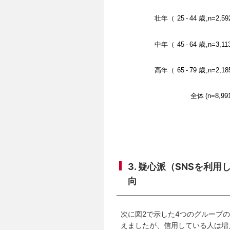
3. 疑心派（SNSを
向
次に図2で示した4つのグループ
えましたが、信用している人は増