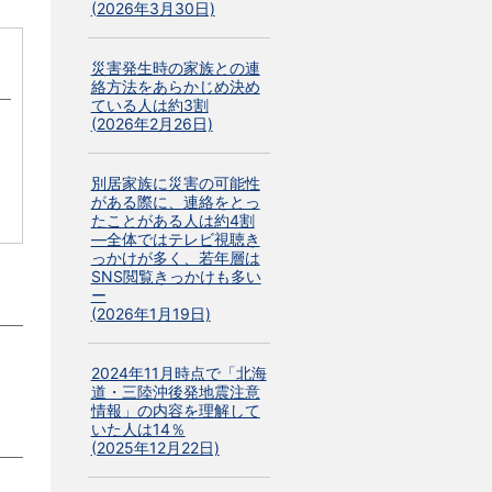
(2026年3月30日)
災害発生時の家族との連
絡方法をあらかじめ決め
ている人は約3割
(2026年2月26日)
別居家族に災害の可能性
がある際に、連絡をとっ
たことがある人は約4割
―全体ではテレビ視聴き
っかけが多く、若年層は
SNS閲覧きっかけも多い
ー
(2026年1月19日)
2024年11月時点で「北海
道・三陸沖後発地震注意
情報」の内容を理解して
いた人は14％
(2025年12月22日)