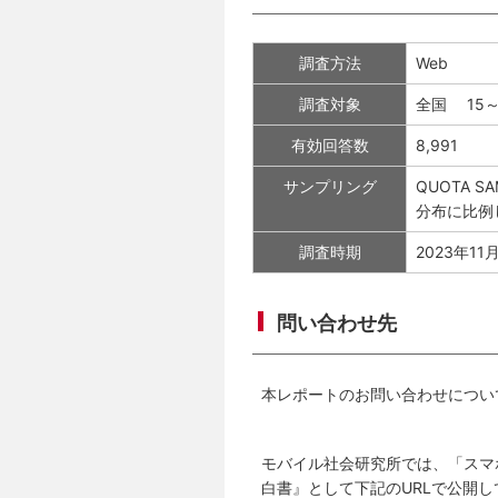
調査方法
Web
調査対象
全国 15
有効回答数
8,991
サンプリング
QUOTA 
分布に比例
調査時期
2023年11
問い合わせ先
本レポートのお問い合わせについ
モバイル社会研究所では、「スマ
白書』として下記のURLで公開