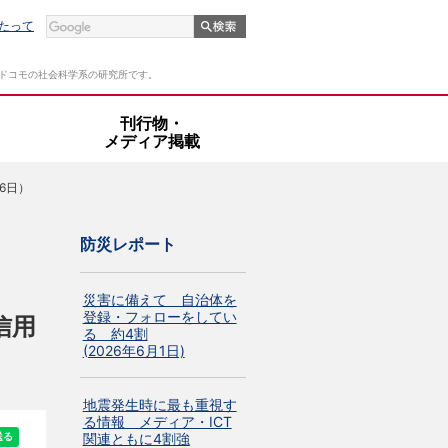
たって
Tドコモの社会科学系の研究所です。
・
刊行物・
メディア掲載
6日）
防災レポート
災害に備えて 自治体を
登録・フォローをしてい
信用
る 約4割
(2026年6月1日)
地震発生時に最も重視す
る情報 メディア・ICT
関連ともに4割強