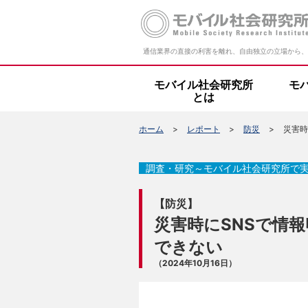
通信業界の直接の利害を離れ、自由独立の立場から、
モバイル社会研究所
モ
とは
ホーム
レポート
防災
災害時
調査・研究～モバイル社会研究所で
【防災】
災害時にSNSで情
できない
（2024年10月16日）