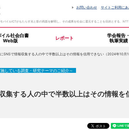
お問い合わせ
サイトご利用にあ
モバイルICTがもたらす光と影の両面を解明し、その成果を社会に還元することを目的とする、NT
バイル社会白書
学会報告
レポート
Web版
執筆実績
にSNSで情報収集する人の中で半数以上はその情報を信用できない（2024年10月1
設立趣旨・活動指針
所長挨拶
実施している調査・研究テーマのご紹介～
組織体制
報収集する人の中で半数以上はその情報を