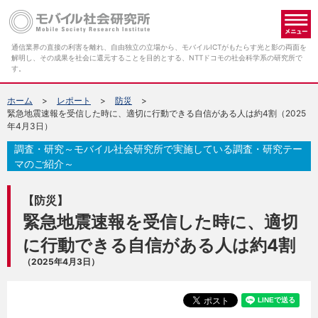
メ
通信業界の直接の利害を離れ、自由独立の立場から、モバイルICTがもたらす光と影の両面を
解明し、その成果を社会に還元することを目的とする、NTTドコモの社会科学系の研究所で
す。
ホーム
レポート
防災
緊急地震速報を受信した時に、適切に行動できる自信がある人は約4割（2025
年4月3日）
調査・研究～モバイル社会研究所で実施している調査・研究テー
マのご紹介～
【防災】
緊急地震速報を受信した時に、適切
に行動できる自信がある人は約4割
（2025年4月3日）