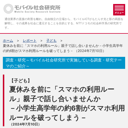
メ
通信業界の直接の利害を離れ、自由独立の立場から、モバイルICTがもたらす光と影の両面を
解明し、その成果を社会に還元することを目的とする、NTTドコモの社会科学系の研究所で
す。
ホーム
レポート
子ども
夏休みを前に「スマホの利用ルール」親子で話し合いませんか－小学生高学年
の約6割がスマホ利用ルールを破ってしまう－ （2024年7月10日）
調査・研究～モバイル社会研究所で実施している調査・研究テー
マのご紹介～
【子ども】
夏休みを前に「スマホの利用ルー
ル」親子で話し合いませんか
－小学生高学年の約6割がスマホ利用
ルールを破ってしまう－
（2024年7月10日）