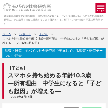
メ
通信業界の直接の利害を離れ、自由独立の立場から、モバイルICTがもたらす光と影の両面を
解明し、その成果を社会に還元することを目的とする、NTTドコモの社会科学系の研究所で
す。
ホーム
レポート
子ども
スマホを持ち始める年齢10.3歳―所有理由 中学生になると「子ども起因」が
増える―（2025年3月17日）
調査・研究～モバイル社会研究所で実施している調査・研究テー
マのご紹介～
【子ども】
スマホを持ち始める年齢10.3歳
―所有理由 中学生になると「子ど
も起因」が増える―
（2025年3月17日）