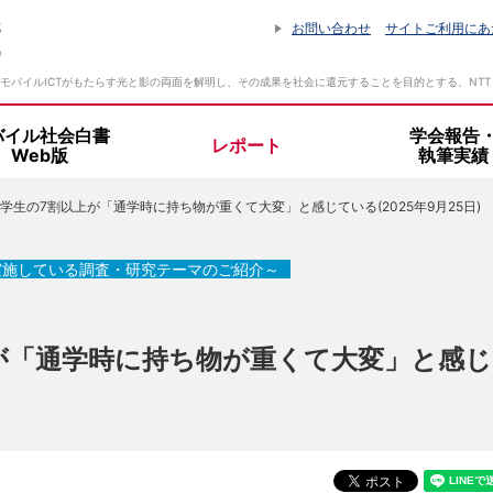
お問い合わせ
サイトご利用にあ
モバイルICTがもたらす光と影の両面を解明し、その成果を社会に還元することを目的とする、NT
バイル社会白書
学会報告
レポート
Web版
執筆実績
学生の7割以上が「通学時に持ち物が重くて大変」と感じている(2025年9月25日)
設立趣旨・活動指針
所長挨拶
実施している調査・研究テーマのご紹介～
組織体制
が「通学時に持ち物が重くて大変」と感じ