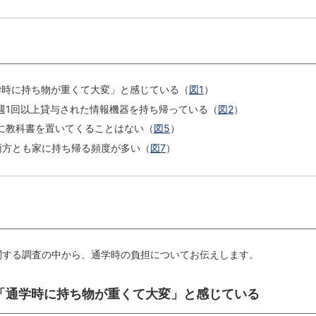
学時に持ち物が重くて大変」と感じている（
図1
）
週1回以上貸与された情報機器を持ち帰っている（
図2
）
に教科書を置いてくることはない（
図5
）
両方とも家に持ち帰る頻度が多い（
図7
）
に関する調査の中から、通学時の負担についてお伝えします。
上が「通学時に持ち物が重くて大変」と感じている