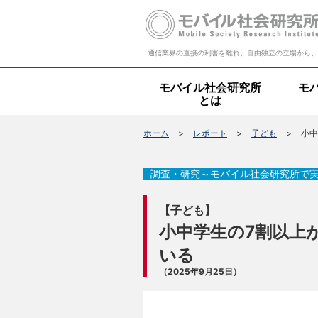
通信業界の直接の利害を離れ、自由独立の立場から、
モバイル社会研究所
モ
とは
ホーム
レポート
子ども
小中
調査・研究～モバイル社会研究所で
【子ども】
小中学生の7割以上
いる
（2025年9月25日）