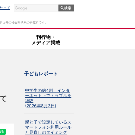
たって
Tドコモの社会科学系の研究所です。
・
刊行物・
メディア掲載
子どもレポート
中学生の約4割 インタ
ーネット上でトラブルを
て
経験
(2026年8月3日)
親と子で設定しているス
マートフォン利用ルール
と見直しのタイミング