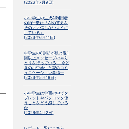
(2026年7月9日)
小中学生の生成AI利用者
の約半数は「AIの答えを
そのまま信じないように
している」
(2026年6月11日)
中学生の8割超が親と週1
回以上メッセージのやり
とりを行っている ―今ど
きの小中学生と親のコミ
ュニケーション事情―
(2026年5月18日)
小中学生は学習の中でタ
ブレットやパソコンを使
うことをどう感じている
か
(2026年4月2日)
レポート一覧はこちら