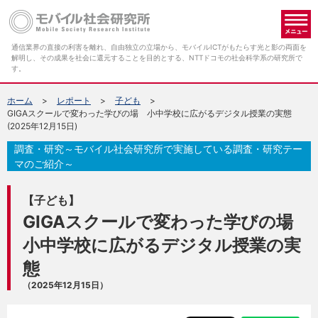
メ
通信業界の直接の利害を離れ、自由独立の立場から、モバイルICTがもたらす光と影の両面を
解明し、その成果を社会に還元することを目的とする、NTTドコモの社会科学系の研究所で
す。
ホーム
レポート
子ども
GIGAスクールで変わった学びの場 小中学校に広がるデジタル授業の実態
(2025年12月15日)
調査・研究～モバイル社会研究所で実施している調査・研究テー
マのご紹介～
【子ども】
GIGAスクールで変わった学びの場
小中学校に広がるデジタル授業の実
態
（2025年12月15日）