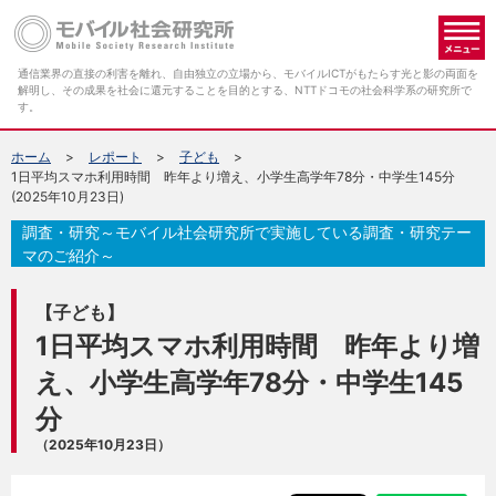
メ
通信業界の直接の利害を離れ、自由独立の立場から、モバイルICTがもたらす光と影の両面を
解明し、その成果を社会に還元することを目的とする、NTTドコモの社会科学系の研究所で
す。
ホーム
レポート
子ども
1日平均スマホ利用時間 昨年より増え、小学生高学年78分・中学生145分
(2025年10月23日)
調査・研究～モバイル社会研究所で実施している調査・研究テー
マのご紹介～
【子ども】
1日平均スマホ利用時間 昨年より増
え、小学生高学年78分・中学生145
分
（2025年10月23日）