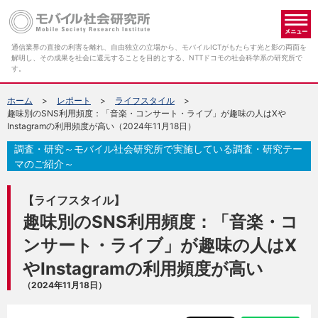
メ
通信業界の直接の利害を離れ、自由独立の立場から、モバイルICTがもたらす光と影の両面を
解明し、その成果を社会に還元することを目的とする、NTTドコモの社会科学系の研究所で
す。
ホーム
レポート
ライフスタイル
趣味別のSNS利用頻度：「音楽・コンサート・ライブ」が趣味の人はXや
Instagramの利用頻度が高い（2024年11月18日）
調査・研究～モバイル社会研究所で実施している調査・研究テー
マのご紹介～
【ライフスタイル】
趣味別のSNS利用頻度：「音楽・コ
ンサート・ライブ」が趣味の人はX
やInstagramの利用頻度が高い
（2024年11月18日）