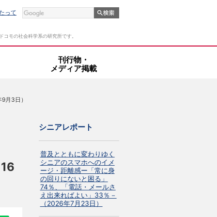
たって
Tドコモの社会科学系の研究所です。
・
刊行物・
メディア掲載
9月3日）
シニアレポート
普及とともに変わりゆく
シニアのスマホへのイメ
16
ージ・距離感ー「常に身
の回りにないと困る」
74％、「電話・メールさ
え出来ればよい」33％－
（2026年7月23日）