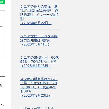
シニアの孫との交流 週
1回以上対面は約4割 通
話約3割 メッセージ約2
割
（2026年6月22日）
シニア世代 デジタル終
活の認知度は3割弱
（2026年5月11日）
シニアのSNS利用 60代
92％、70代78％に上昇
（2026年4月13日）
スマホの所有率はさらに
上昇し60代は95％、70
査
代は86％、80代前半で
も69％
（2026年3月23日）
なっ
レポート一覧はこちら