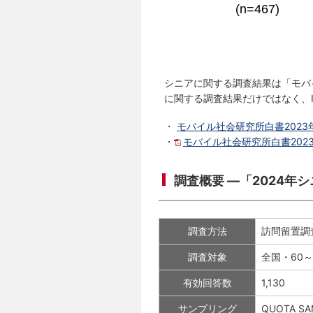
シニアに関する調査結果は「モバ
に関する調査結果だけではなく、
・
モバイル社会研究所白書2023
・
モバイル社会研究所白書202
調査概要 ―「2024年
調査方法
訪問留置調
調査対象
全国・60～
有効回答数
1,130
サンプリング
QUOTA 