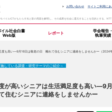
お問い合わせ
サイトご利用にあ
モバイルICTがもたらす光と影の両面を解明し、その成果を社会に還元することを目的とする、NT
バイル社会白書
学会報告
レポート
Web版
執筆実績
設立趣旨・活動指針
度も高い―9月16日は敬老の日 離れて住むシニアに連絡をしませんかー（2024年
所長挨拶
実施している調査・研究テーマのご紹介～
組織体制
度が高いシニアは生活満足度も高い―9月
て住むシニアに連絡をしませんかー