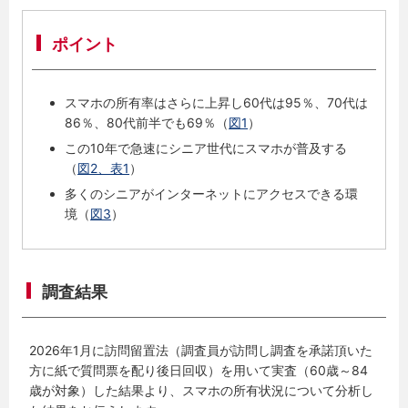
ポイント
スマホの所有率はさらに上昇し60代は95％、70代は
86％、80代前半でも69％（
図1
）
この10年で急速にシニア世代にスマホが普及する
（
図2、表1
）
多くのシニアがインターネットにアクセスできる環
境（
図3
）
調査結果
2026年1月に訪問留置法（調査員が訪問し調査を承諾頂いた
方に紙で質問票を配り後日回収）を用いて実査（60歳～84
歳が対象）した結果より、スマホの所有状況について分析し