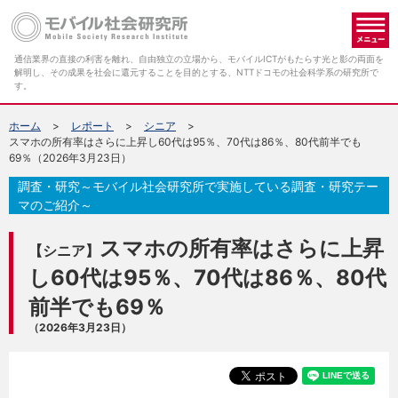
メ
通信業界の直接の利害を離れ、自由独立の立場から、モバイルICTがもたらす光と影の両面を
解明し、その成果を社会に還元することを目的とする、NTTドコモの社会科学系の研究所で
す。
ホーム
レポート
シニア
スマホの所有率はさらに上昇し60代は95％、70代は86％、80代前半でも
69％（2026年3月23日）
調査・研究～モバイル社会研究所で実施している調査・研究テー
マのご紹介～
スマホの所有率はさらに上昇
【シニア】
し60代は95％、70代は86％、80代
前半でも69％
（2026年3月23日）