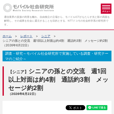
メ
通信業界の直接の利害を離れ、自由独立の立場から、モバイルICTがもたらす光と影の両面を
解明し、その成果を社会に還元することを目的とする、NTTドコモの社会科学系の研究所で
す。
ホーム
レポート
シニア
シニアの孫との交流 週1回以上対面は約4割 通話約3割 メッセージ約2割
（2026年6月22日）
調査・研究～モバイル社会研究所で実施している調査・研究テー
マのご紹介～
シニアの孫との交流 週1回
【シニア】
以上対面は約4割 通話約3割 メッ
セージ約2割
（2026年6月22日）