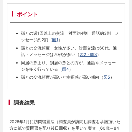
ポイント
孫との週1回以上の交流 対面約4割 通話約3割 メ
ッセージ約2割（
図1
）
孫との交流頻度 女性が多い、対面交流は60代、通
話・メッセージは70代が多い（
図2・図3
）
同居の孫より、別居の孫との方が、通話やメッセー
ジを多く行っている（
図4
）
孫との交流頻度が高いと幸福感が高い傾向（
図5
）
調査結果
2026年1月に訪問留置法（調査員が訪問し調査を承諾頂いた
方に紙で質問票を配り後日回収）を用いて実査（60歳～84