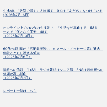
生成AIに「敬語で話す」人は15％、9％は「あだ名」をつけている
(2026年7月16日)
オンライン上でのお金のやり取り、「生活を効率化する」58％、
一方で「何となく不安」48％
（2026年7月13日）
60代の4割超が「宅配業者装い」のメール・メッセージ等に遭遇、
年齢とともに増える傾向
（2026年7月6日）
情報への信頼 生成AI・ラジオ番組はシニア層、SNSは若年層への
信頼が高い傾向
（2026年7月2日）
レポート一覧はこちら