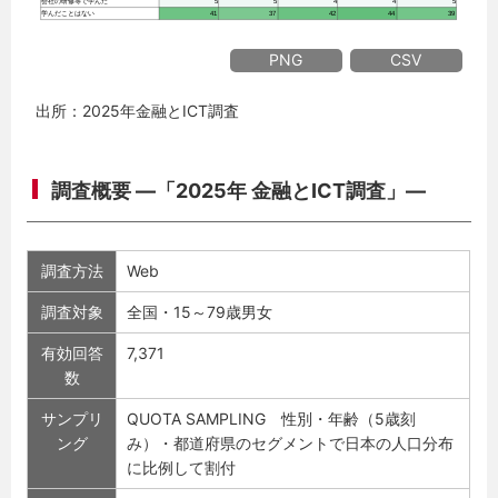
PNG
CSV
出所：2025年金融とICT調査
調査概要 ―「2025年 金融とICT調査」―
調査方法
Web
調査対象
全国・15～79歳男女
有効回答
7,371
数
サンプリ
QUOTA SAMPLING 性別・年齢（5歳刻
ング
み）・都道府県のセグメントで日本の人口分布
に比例して割付