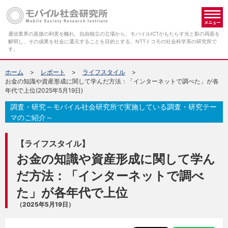
メ
通信業界の直接の利害を離れ、自由独立の立場から、モバイルICTがもたらす光と影の両面を
解明し、その成果を社会に還元することを目的とする、NTTドコモの社会科学系の研究所で
す。
ホーム
レポート
ライフスタイル
お金の知識や資産形成に関して学んだ方法：「インターネットで調べた」が各
年代で上位(2025年5月19日)
調査・研究～モバイル社会研究所で実施している調査・研究テー
マのご紹介～
【ライフスタイル】
お金の知識や資産形成に関して学ん
だ方法：「インターネットで調べ
た」が各年代で上位
（2025年5月19日）