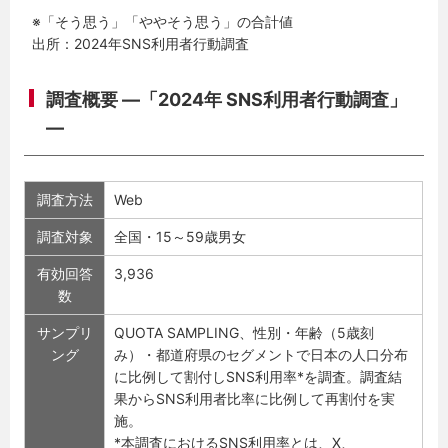
※「そう思う」「ややそう思う」の合計値
出所：2024年SNS利用者行動調査
調査概要 ―「2024年 SNS利用者行動調査」
―
調査方法
Web
調査対象
全国・15～59歳男女
有効回答
3,936
数
サンプリ
QUOTA SAMPLING、性別・年齢（5歳刻
ング
み）・都道府県のセグメントで日本の人口分布
に比例して割付しSNS利用率*を調査。調査結
果からSNS利用者比率に比例して再割付を実
施。
*本調査におけるSNS利用率とは、X、