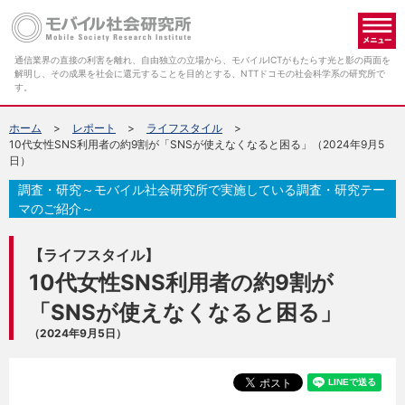
メ
通信業界の直接の利害を離れ、自由独立の立場から、モバイルICTがもたらす光と影の両面を
解明し、その成果を社会に還元することを目的とする、NTTドコモの社会科学系の研究所で
す。
ホーム
レポート
ライフスタイル
10代女性SNS利用者の約9割が「SNSが使えなくなると困る」（2024年9月5
日）
調査・研究～モバイル社会研究所で実施している調査・研究テー
マのご紹介～
【ライフスタイル】
10代女性SNS利用者の約9割が
「SNSが使えなくなると困る」
（2024年9月5日）