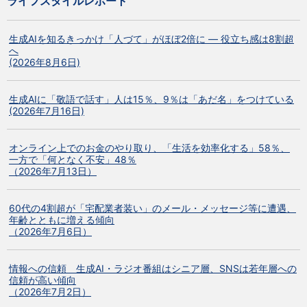
ライフスタイルレポート
生成AIを知るきっかけ「人づて」がほぼ2倍に ― 役立ち感は8割超
へ
(2026年8月6日)
生成AIに「敬語で話す」人は15％、9％は「あだ名」をつけている
(2026年7月16日)
オンライン上でのお金のやり取り、「生活を効率化する」58％、
一方で「何となく不安」48％
（2026年7月13日）
60代の4割超が「宅配業者装い」のメール・メッセージ等に遭遇、
年齢とともに増える傾向
（2026年7月6日）
情報への信頼 生成AI・ラジオ番組はシニア層、SNSは若年層への
信頼が高い傾向
（2026年7月2日）