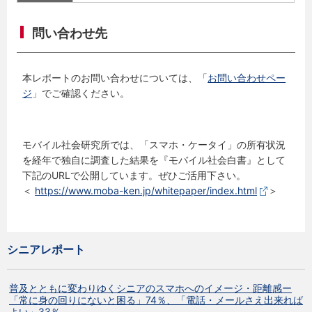
問い合わせ先
本レポートのお問い合わせについては、「
お問い合わせペー
ジ
」でご確認ください。
モバイル社会研究所では、「スマホ・ケータイ」の所有状況
を経年で独自に調査した結果を『モバイル社会白書』として
下記のURLで公開しています。ぜひご活用下さい。
＜
https://www.moba-ken.jp/whitepaper/index.html
＞
シニアレポート
普及とともに変わりゆくシニアのスマホへのイメージ・距離感ー
「常に身の回りにないと困る」74％、「電話・メールさえ出来れば
よい」33％－