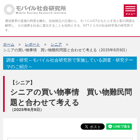
メ
通信業界の直接の利害を離れ、自由独立の立場から、モバイルICTがもたらす光と影の両面を
解明し、その成果を社会に還元することを目的とする、NTTドコモの社会科学系の研究所で
す。
ホーム
レポート
シニア
シニアの買い物事情 買い物難民問題と合わせて考える（2025年6月9日）
調査・研究～モバイル社会研究所で実施している調査・研究テー
マのご紹介～
【シニア】
シニアの買い物事情 買い物難民問
題と合わせて考える
（2025年6月9日）