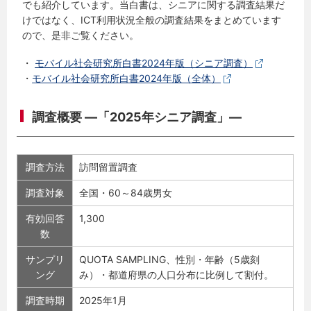
でも紹介しています。当白書は、シニアに関する調査結果だ
けではなく、ICT利用状況全般の調査結果をまとめています
ので、是非ご覧ください。
・
モバイル社会研究所白書2024年版（シニア調査）
・
モバイル社会研究所白書2024年版（全体）
調査概要 ―「2025年シニア調査」―
調査方法
訪問留置調査
調査対象
全国・60～84歳男女
有効回答
1,300
数
サンプリ
QUOTA SAMPLING、性別・年齢（5歳刻
ング
み）・都道府県の人口分布に比例して割付。
調査時期
2025年1月