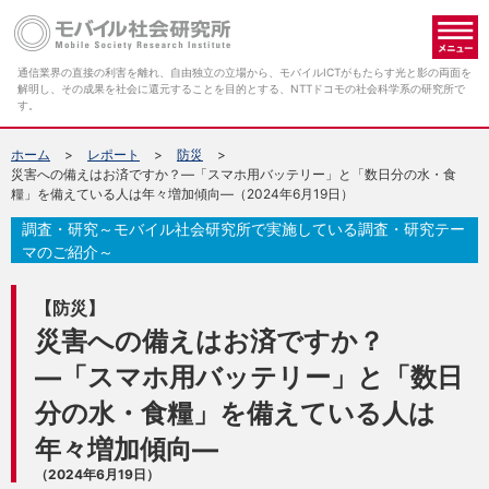
メ
通信業界の直接の利害を離れ、自由独立の立場から、モバイルICTがもたらす光と影の両面を
解明し、その成果を社会に還元することを目的とする、NTTドコモの社会科学系の研究所で
す。
ホーム
レポート
防災
災害への備えはお済ですか？―「スマホ用バッテリー」と「数日分の水・食
糧」を備えている人は年々増加傾向―（2024年6月19日）
調査・研究～モバイル社会研究所で実施している調査・研究テー
マのご紹介～
【防災】
災害への備えはお済ですか？
―「スマホ用バッテリー」と「数日
分の水・食糧」を備えている人は
年々増加傾向―
（2024年6月19日）