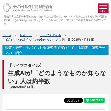
メ
通信業界の直接の利害を離れ、自由独立の立場から、モバイルICTがもたらす光と影の両面を
解明し、その成果を社会に還元することを目的とする、NTTドコモの社会科学系の研究所で
す。
ホーム
レポート
ライフスタイル
生成AIが「どのようなものか知らない」人は約半数(2025年4月14日)
調査・研究～モバイル社会研究所で実施している調査・研究テー
マのご紹介～
【ライフスタイル】
生成AIが「どのようなものか知らな
い」人は約半数
（2025年4月14日）