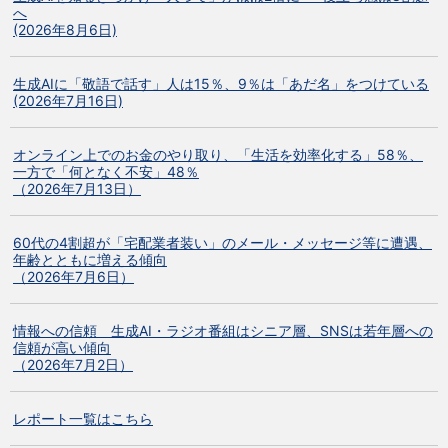
へ
(2026年8月6日)
生成AIに「敬語で話す」人は15％、9％は「あだ名」をつけている
(2026年7月16日)
オンライン上でのお金のやり取り、「生活を効率化する」58％、
一方で「何となく不安」48％
（2026年7月13日）
60代の4割超が「宅配業者装い」のメール・メッセージ等に遭遇、
年齢とともに増える傾向
（2026年7月6日）
情報への信頼 生成AI・ラジオ番組はシニア層、SNSは若年層への
信頼が高い傾向
（2026年7月2日）
レポート一覧はこちら