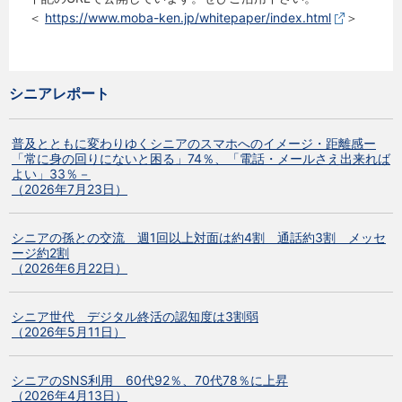
＜
https://www.moba-ken.jp/whitepaper/index.html
＞
シニアレポート
普及とともに変わりゆくシニアのスマホへのイメージ・距離感ー
「常に身の回りにないと困る」74％、「電話・メールさえ出来れば
よい」33％－
（2026年7月23日）
シニアの孫との交流 週1回以上対面は約4割 通話約3割 メッセ
ージ約2割
（2026年6月22日）
シニア世代 デジタル終活の認知度は3割弱
（2026年5月11日）
シニアのSNS利用 60代92％、70代78％に上昇
（2026年4月13日）