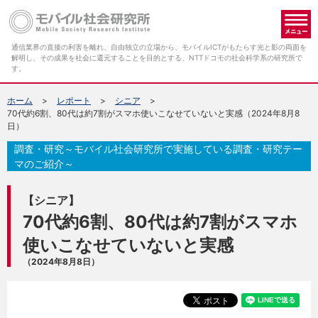
メ
通信業界の直接の利害を離れ、自由独立の立場から、モバイルICTがもたらす光と影の両面を
解明し、その成果を社会に還元することを目的とする、NTTドコモの社会科学系の研究所で
す。
ホーム
レポート
シニア
70代約6割、80代は約7割がスマホ使いこなせていないと実感（2024年8月8
日）
調査・研究～モバイル社会研究所で実施している調査・研究テー
マのご紹介～
【シニア】
70代約6割、80代は約7割がスマホ
使いこなせていないと実感
（2024年8月8日）