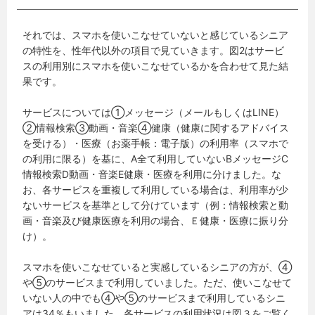
それでは、スマホを使いこなせていないと感じているシニア
の特性を、性年代以外の項目で見ていきます。図2はサービ
スの利用別にスマホを使いこなせているかを合わせて見た結
果です。
サービスについては①メッセージ（メールもしくはLINE）
②情報検索③動画・音楽④健康（健康に関するアドバイス
を受ける）・医療（お薬手帳：電子版）の利用率（スマホで
の利用に限る）を基に、A全て利用していないBメッセージC
情報検索D動画・音楽E健康・医療を利用に分けました。な
お、各サービスを重複して利用している場合は、利用率が少
ないサービスを基準として分けています（例：情報検索と動
画・音楽及び健康医療を利用の場合、Ｅ健康・医療に振り分
け）。
スマホを使いこなせていると実感しているシニアの方が、④
や⑤のサービスまで利用していました。ただ、使いこなせて
いない人の中でも④や⑤のサービスまで利用しているシニ
アは34％もいました。各サービスの利用状況は図３をご覧く