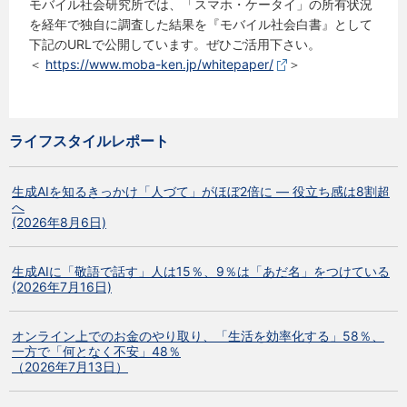
モバイル社会研究所では、「スマホ・ケータイ」の所有状況
を経年で独自に調査した結果を『モバイル社会白書』として
下記のURLで公開しています。ぜひご活用下さい。
＜
https://www.moba-ken.jp/whitepaper/
＞
ライフスタイルレポート
生成AIを知るきっかけ「人づて」がほぼ2倍に ― 役立ち感は8割超
へ
(2026年8月6日)
生成AIに「敬語で話す」人は15％、9％は「あだ名」をつけている
(2026年7月16日)
オンライン上でのお金のやり取り、「生活を効率化する」58％、
一方で「何となく不安」48％
（2026年7月13日）