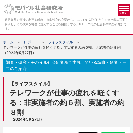
メ
通信業界の直接の利害を離れ、自由独立の立場から、モバイルICTがもたらす光と影の両面を
解明し、その成果を社会に還元することを目的とする、NTTドコモの社会科学系の研究所で
す。
ホーム
レポート
ライフスタイル
テレワークが仕事の疲れを軽くする：非実施者の約６割、実施者の約８割
（2024年5月27日）
調査・研究～モバイル社会研究所で実施している調査・研究テー
マのご紹介～
【ライフスタイル】
テレワークが仕事の疲れを軽くす
る：非実施者の約６割、実施者の約
８割
（2024年5月27日）