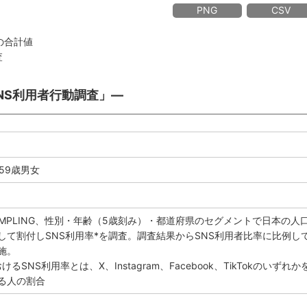
PNG
CSV
の合計値
査
SNS利用者行動調査」―
59歳男女
SAMPLING、性別・年齢（5歳刻み）・都道府県のセグメントで日本の人
して割付しSNS利用率*を調査。調査結果からSNS利用者比率に比例し
施。
けるSNS利用率とは、X、Instagram、Facebook、TikTokのいずれか
る人の割合