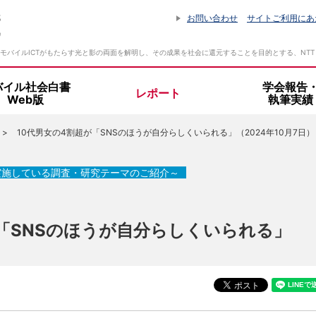
お問い合わせ
サイトご利用にあ
モバイルICTがもたらす光と影の両面を解明し、その成果を社会に還元することを目的とする、NT
バイル社会白書
学会報告
レポート
Web版
執筆実績
10代男女の4割超が「SNSのほうが自分らしくいられる」（2024年10月7日）
設立趣旨・活動指針
所長挨拶
実施している調査・研究テーマのご紹介～
組織体制
が「SNSのほうが自分らしくいられる」