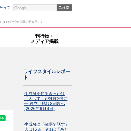
たって
Tドコモの社会科学系の研究所です。
・
刊行物・
メディア掲載
ライフスタイルレポー
ト
生成AIを知るきっかけ
「人づて」がほぼ2倍に
― 役立ち感は8割超へ
(2026年8月6日)
生成AIに「敬語で話す」
人は15％、9％は「あだ