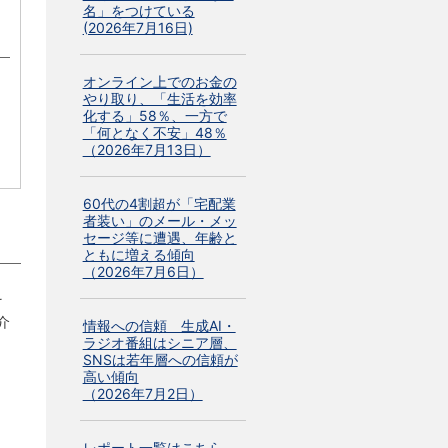
名」をつけている
(2026年7月16日)
オンライン上でのお金の
やり取り、「生活を効率
化する」58％、一方で
「何となく不安」48％
（2026年7月13日）
60代の4割超が「宅配業
者装い」のメール・メッ
セージ等に遭遇、年齢と
ともに増える傾向
（2026年7月6日）
そ
介
情報への信頼 生成AI・
ラジオ番組はシニア層、
SNSは若年層への信頼が
高い傾向
（2026年7月2日）
」
レポート一覧はこちら