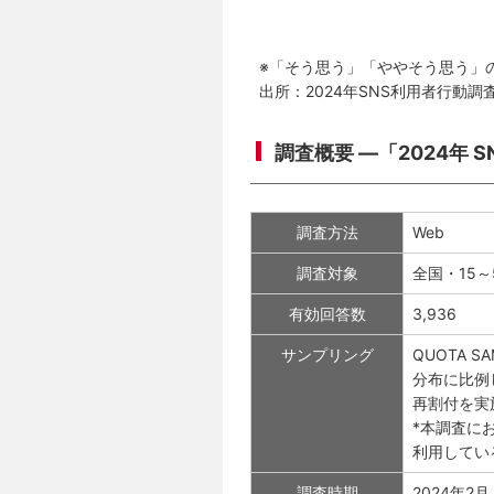
※「そう思う」「ややそう思う」
出所：2024年SNS利用者行動調
調査概要 ―「2024年 
調査方法
Web
調査対象
全国・15～
有効回答数
3,936
サンプリング
QUOTA 
分布に比例
再割付を実
*本調査にお
利用してい
調査時期
2024年2月