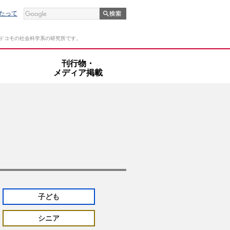
たって
Tドコモの社会科学系の研究所です。
・
刊行物・
メディア掲載
子ども
シニア