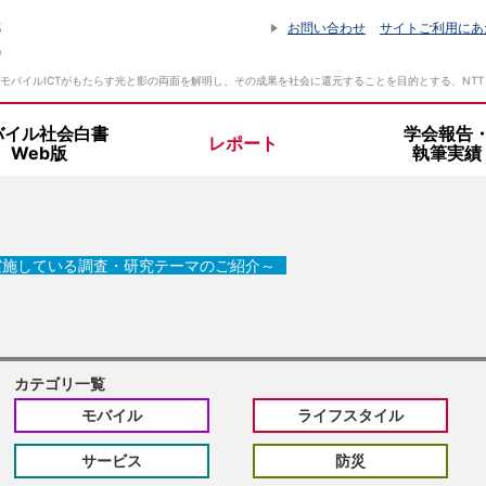
お問い合わせ
サイトご利用にあ
モバイルICTがもたらす光と影の両面を解明し、その成果を社会に還元することを目的とする、NT
バイル社会白書
学会報告
レポート
Web版
執筆実績
設立趣旨・活動指針
所長挨拶
実施している調査・研究テーマのご紹介～
組織体制
カテゴリ一覧
モバイル
ライフスタイル
サービス
防災