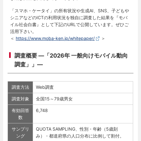
「スマホ・ケータイ」の所有状況や生成AI、SNS、子どもや
シニアなどのICTの利用状況を独自に調査した結果を『モバ
イル社会白書』として下記のURLで公開しています。ぜひご
活用下さい。
＜
https://www.moba-ken.jp/whitepaper/
＞
調査概要 ―「
2026年 一般向けモバイル動向
調査
」」―
調査方法
Web調査
調査対象
全国15～79歳男女
有効回答
6,748
数
サンプリ
QUOTA SAMPLING、性別・年齢（5歳刻
ング
み）・都道府県の人口分布に比例して割付。