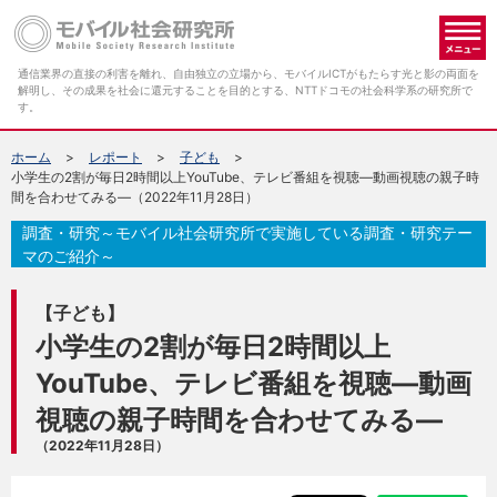
メ
通信業界の直接の利害を離れ、自由独立の立場から、モバイルICTがもたらす光と影の両面を
解明し、その成果を社会に還元することを目的とする、NTTドコモの社会科学系の研究所で
す。
ホーム
レポート
子ども
小学生の2割が毎日2時間以上YouTube、テレビ番組を視聴―動画視聴の親子時
間を合わせてみる―（2022年11月28日）
調査・研究～モバイル社会研究所で実施している調査・研究テー
マのご紹介～
【子ども】
小学生の2割が毎日2時間以上
YouTube、テレビ番組を視聴―動画
視聴の親子時間を合わせてみる―
（2022年11月28日）