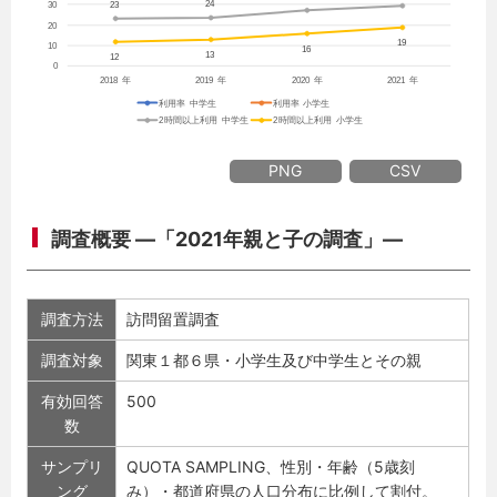
PNG
CSV
調査概要 ―「2021年親と子の調査」―
調査方法
訪問留置調査
調査対象
関東１都６県・小学生及び中学生とその親
有効回答
500
数
サンプリ
QUOTA SAMPLING、性別・年齢（5歳刻
ング
み）・都道府県の人口分布に比例して割付。