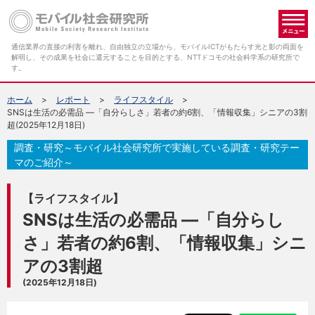
メ
通信業界の直接の利害を離れ、自由独立の立場から、モバイルICTがもたらす光と影の両面を
解明し、その成果を社会に還元することを目的とする、NTTドコモの社会科学系の研究所で
す。
ホーム
レポート
ライフスタイル
SNSは生活の必需品 ―「自分らしさ」若者の約6割、「情報収集」シニアの3割
超(2025年12月18日)
調査・研究～モバイル社会研究所で実施している調査・研究テー
マのご紹介～
【ライフスタイル】
SNSは生活の必需品 ―「自分らし
さ」若者の約6割、「情報収集」シニ
アの3割超
(2025年12月18日)