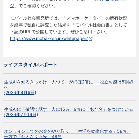
ジ
」でご確認ください。
モバイル社会研究所では、「スマホ・ケータイ」の所有状況
を経年で独自に調査した結果を『モバイル社会白書』として
下記のURLで公開しています。ぜひご活用下さい。
https://www.moba-ken.jp/whitepaper/
ライフスタイルレポート
生成AIを知るきっかけ「人づて」がほぼ2倍に ― 役立ち感は8割超
へ
(2026年8月6日)
生成AIに「敬語で話す」人は15％、9％は「あだ名」をつけている
(2026年7月16日)
オンライン上でのお金のやり取り、「生活を効率化する」58％、
一方で「何となく不安」48％