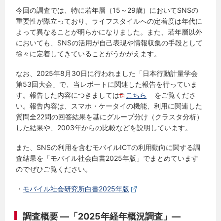
今回の調査では、特に若年層（15～29歳）においてSNSの
重要性が際立っており、ライフスタイルへの定着度は年代に
よって異なることが明らかになりました。また、若年層以外
においても、SNSの活用が自己表現や情報収集の手段として
徐々に定着してきていることがうかがえます。
なお、2025年8月30日に行われました「日本行動計量学会
第53回大会」で、当レポートに関連した報告を行っていま
す。報告した内容につきましては
こちら
をご覧くださ
い。報告内容は、スマホ・ケータイの機能、利用に関連した
質問全22問の回答結果を基にグループ分け（クラスタ分析）
した結果や、2003年からの比較などを説明しています。
また、SNSの利用を含むモバイルICTの利用動向に関する調
査結果を「モバイル社会白書2025年版」でまとめています
のでぜひご覧ください。
・
モバイル社会研究所白書2025年版
調査概要 ―「2025年経年概況調査」―