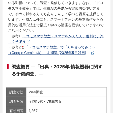
いる影響について、調査・発信していきます。なお、「ドコ
モスマホ教室」では、生成AIの基礎から実践的な使い方ま
で、初めて触れる方でもあんしんして学べる講座を提供して
います。生成AI以外にも、スマートフォンの基本操作から応
用的な活用方法まで幅広く学べる講座を提供していますので
ご活用ください。
・参考1:
ドコモスマホ教室 - スマホをかんたん、便利に、楽
しく学ぼう
・参考2:
「ドコモスマホ教室」で「AIを使ってみよう
（Google Gemini 編）」を開講 (2025年5月21日)
調査概要 ―「出典：2025年 情報機器に関す
る予備調査」―
調査方法
Web調査
調査対象
全国15歳～79歳男女
有効回答
1,267