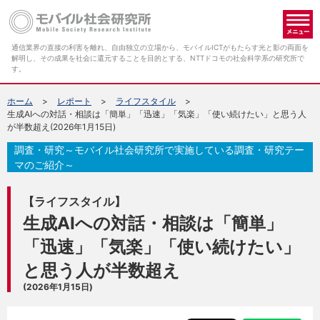
メ
通信業界の直接の利害を離れ、自由独立の立場から、モバイルICTがもたらす光と影の両面を
解明し、その成果を社会に還元することを目的とする、NTTドコモの社会科学系の研究所で
す。
ホーム
レポート
ライフスタイル
生成AIへの対話・相談は「簡単」「迅速」「気楽」「使い続けたい」と思う人
が半数超え(2026年1月15日)
調査・研究～モバイル社会研究所で実施している調査・研究テー
マのご紹介～
【ライフスタイル】
生成AIへの対話・相談は「簡単」
「迅速」「気楽」「使い続けたい」
と思う人が半数超え
(2026年1月15日)