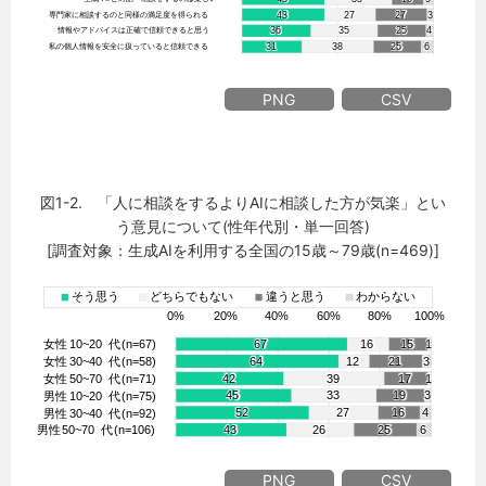
PNG
CSV
図1-2. 「人に相談をするよりAIに相談した方が気楽」とい
う意見について(性年代別・単一回答)
[調査対象：生成AIを利用する全国の15歳～79歳(n=469)]
PNG
CSV