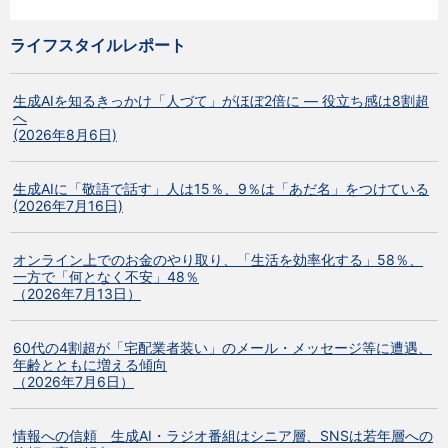
ライフスタイルレポート
生成AIを知るきっかけ「人づて」がほぼ2倍に ― 役立ち感は8割超
へ
(2026年8月6日)
生成AIに「敬語で話す」人は15％、9％は「あだ名」をつけている
(2026年7月16日)
オンライン上でのお金のやり取り、「生活を効率化する」58％、
一方で「何となく不安」48％
（2026年7月13日）
60代の4割超が「宅配業者装い」のメール・メッセージ等に遭遇、
年齢とともに増える傾向
（2026年7月6日）
情報への信頼 生成AI・ラジオ番組はシニア層、SNSは若年層への