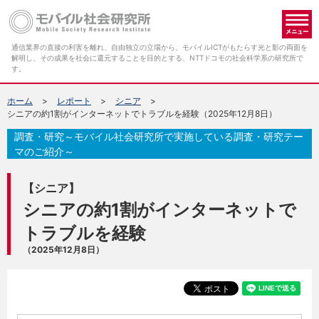
メ
通信業界の直接の利害を離れ、自由独立の立場から、モバイルICTがもたらす光と影の両面を
解明し、その成果を社会に還元することを目的とする、NTTドコモの社会科学系の研究所で
す。
ホーム
レポート
シニア
シニアの約1割がインターネットでトラブルを経験（2025年12月8日）
調査・研究～モバイル社会研究所で実施している調査・研究テー
マのご紹介～
【シニア】
シニアの約1割がインターネットで
トラブルを経験
（2025年12月8日）