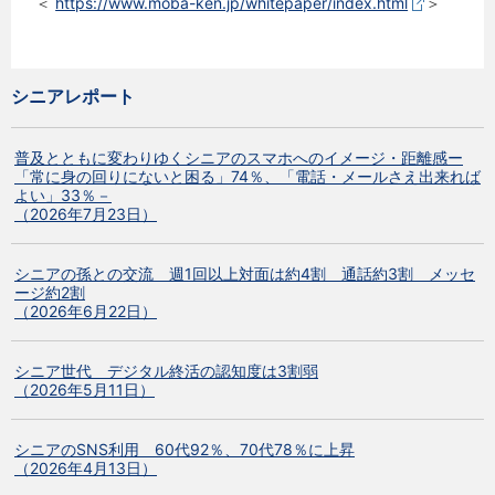
＜
https://www.moba-ken.jp/whitepaper/index.html
＞
シニアレポート
普及とともに変わりゆくシニアのスマホへのイメージ・距離感ー
「常に身の回りにないと困る」74％、「電話・メールさえ出来れば
よい」33％－
（2026年7月23日）
シニアの孫との交流 週1回以上対面は約4割 通話約3割 メッセ
ージ約2割
（2026年6月22日）
シニア世代 デジタル終活の認知度は3割弱
（2026年5月11日）
シニアのSNS利用 60代92％、70代78％に上昇
（2026年4月13日）