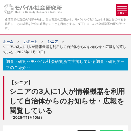
メ
通信業界の直接の利害を離れ、自由独立の立場から、モバイルICTがもたらす光と影の両面を
解明し、その成果を社会に還元することを目的とする、NTTドコモの社会科学系の研究所で
す。
ホーム
レポート
シニア
シニアの3人に1人が情報機器を利用して自治体からのお知らせ・広報を閲覧し
ている（2025年11月10日）
調査・研究～モバイル社会研究所で実施している調査・研究テー
マのご紹介～
【シニア】
シニアの3人に1人が情報機器を利用
して自治体からのお知らせ・広報を
閲覧している
（2025年11月10日）