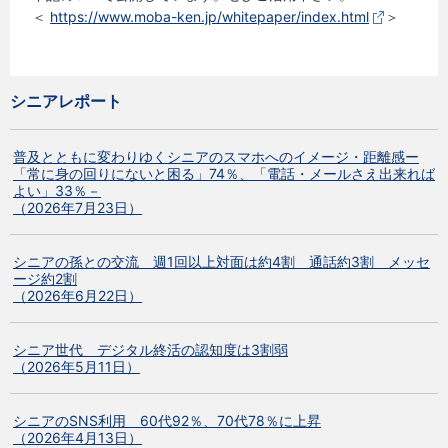
＜
https://www.moba-ken.jp/whitepaper/index.html
＞
シニアレポート
普及とともに変わりゆくシニアのスマホへのイメージ・距離感ー
「常に身の回りにないと困る」74％、「電話・メールさえ出来れば
よい」33％－
（2026年7月23日）
シニアの孫との交流 週1回以上対面は約4割 通話約3割 メッセ
ージ約2割
（2026年6月22日）
シニア世代 デジタル終活の認知度は3割弱
（2026年5月11日）
シニアのSNS利用 60代92％、70代78％に上昇
（2026年4月13日）