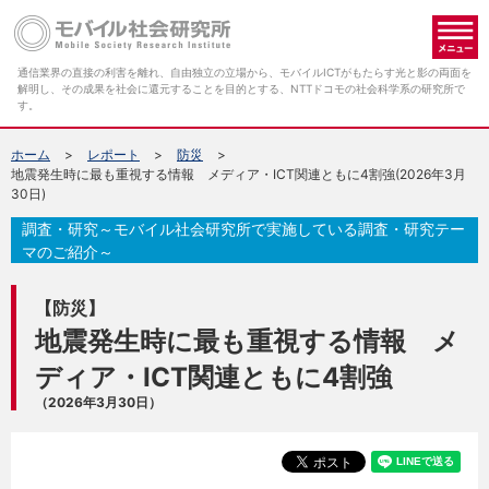
メ
通信業界の直接の利害を離れ、自由独立の立場から、モバイルICTがもたらす光と影の両面を
解明し、その成果を社会に還元することを目的とする、NTTドコモの社会科学系の研究所で
す。
ホーム
レポート
防災
地震発生時に最も重視する情報 メディア・ICT関連ともに4割強(2026年3月
30日)
調査・研究～モバイル社会研究所で実施している調査・研究テー
マのご紹介～
【防災】
地震発生時に最も重視する情報 メ
ディア・ICT関連ともに4割強
（2026年3月30日）