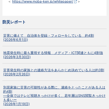
＜
https://www.moba-ken.jp/whitepaper/
＞
防災レポート
災害に備えて 自治体を登録・フォローをしている 約4割
(2026年6月1日)
地震発生時に最も重視する情報 メディア・ICT関連ともに4割強
(2026年3月30日)
災害発生時の家族との連絡方法をあらかじめ決めている人は約3割
(2026年2月26日)
別居家族に災害の可能性がある際に、連絡をとったことがある人は
約4割
―全体ではテレビ視聴きっかけが多く、若年層はSNS閲覧きっかけ
も多いー
(2026年1月19日)