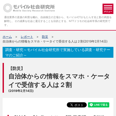
メ
通信業界の直接の利害を離れ、自由独立の立場から、モバイルICTがもたらす光と影の両面を
解明し、その成果を社会に還元することを目的とする、NTTドコモの社会科学系の研究所で
す。
ホーム
レポート
防災
自治体からの情報をスマホ・ケータイで受信する人は２割(2019年2月14日)
調査・研究～モバイル社会研究所で実施している調査・研究テー
マのご紹介～
【防災】
自治体からの情報をスマホ・ケータ
イで受信する人は２割
(2019年2月14日)