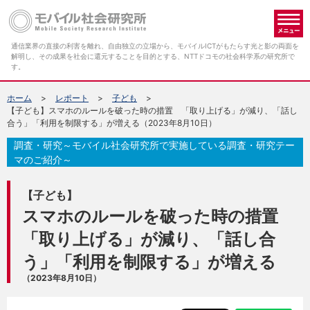
メ
通信業界の直接の利害を離れ、自由独立の立場から、モバイルICTがもたらす光と影の両面を
解明し、その成果を社会に還元することを目的とする、NTTドコモの社会科学系の研究所で
す。
ホーム
レポート
子ども
【子ども】スマホのルールを破った時の措置 「取り上げる」が減り、「話し
合う」「利用を制限する」が増える（2023年8月10日）
調査・研究～モバイル社会研究所で実施している調査・研究テー
マのご紹介～
【子ども】
スマホのルールを破った時の措置
「取り上げる」が減り、「話し合
う」「利用を制限する」が増える
（2023年8月10日）