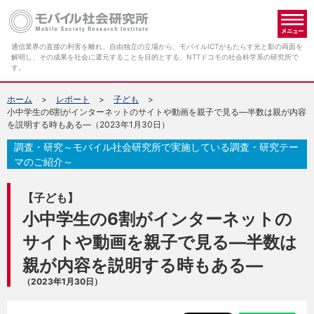
メ
通信業界の直接の利害を離れ、自由独立の立場から、モバイルICTがもたらす光と影の両面を
解明し、その成果を社会に還元することを目的とする、NTTドコモの社会科学系の研究所で
す。
ホーム
レポート
子ども
小中学生の6割がインターネットのサイトや動画を親子で見る―半数は親が内容
を説明する時もある―（2023年1月30日）
調査・研究～モバイル社会研究所で実施している調査・研究テー
マのご紹介～
【子ども】
小中学生の6割がインターネットの
サイトや動画を親子で見る―半数は
親が内容を説明する時もある―
（2023年1月30日）