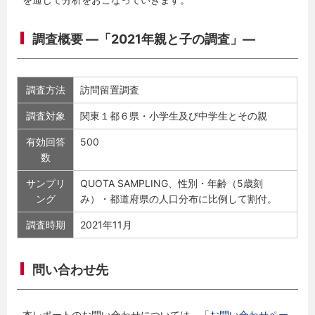
調査概要 ―「2021年親と子の調査」―
調査方法
訪問留置調査
調査対象
関東１都６県・小学生及び中学生とその親
有効回答
500
数
サンプリ
QUOTA SAMPLING、性別・年齢（5歳刻
ング
み）・都道府県の人口分布に比例して割付。
調査時期
2021年11月
問い合わせ先
本レポートのお問い合わせについては、「
お問い合わせペー