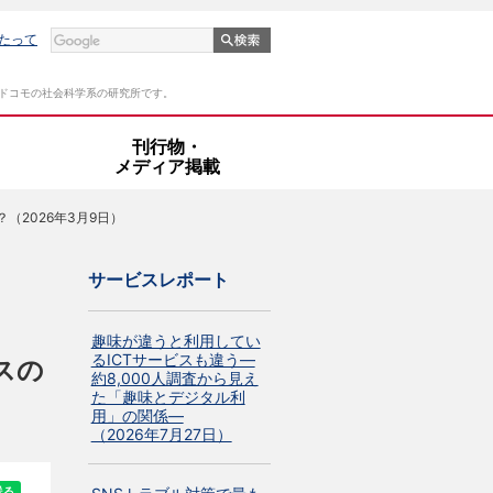
たって
Tドコモの社会科学系の研究所です。
・
刊行物・
メディア掲載
2026年3月9日）
サービスレポート
趣味が違うと利用してい
るICTサービスも違う―
スの
約8,000人調査から見え
た「趣味とデジタル利
用」の関係―
（2026年7月27日）