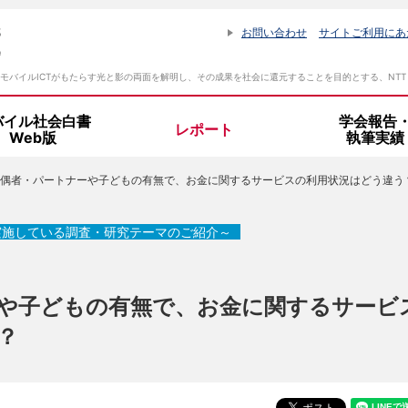
お問い合わせ
サイトご利用にあ
モバイルICTがもたらす光と影の両面を解明し、その成果を社会に還元することを目的とする、NT
バイル社会白書
学会報告
レポート
Web版
執筆実績
偶者・パートナーや子どもの有無で、お金に関するサービスの利用状況はどう違う？（
設立趣旨・活動指針
所長挨拶
実施している調査・研究テーマのご紹介～
組織体制
や子どもの有無で、お金に関するサービ
？