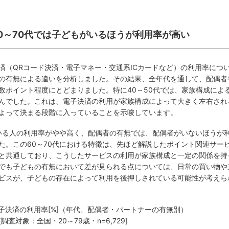
60～70代では子どもがいるほうが利用率が高い
済（QRコード決済・電子マネー・交通系ICカードなど）の利用率につ
の有無による違いを分析しました。その結果、全年代を通して、配偶者
数ポイント程度にとどまりました。特に40～50代では、家族構成によ
んでした。これは、電子決済の利用が家族構成によって大きく左右され
よって決まる段階に入っていることを示唆しています。
がいる人の利用率がやや高く、配偶者の有無では、配偶者がいないほうが
た。この60～70代における特徴は、先ほど解説したポイント関連サー
と共通しており、こうしたサービスの利用が家族構成と一定の関係を持
でも子どもの有無において差が見られる点については、日常の買い物や
ビスが、子どもの存在によって利用を後押しされている可能性が考えら
電子決済の利用率[%]（年代、配偶者・パートナーの有無別）
[調査対象：全国・20～79歳・n=6,729]