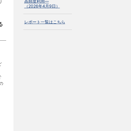
高頻度利用―
り
（2026年4月9日）
レポート一覧はこちら
る
ト
ど
で
の