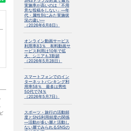
SNSトラブル対策で最も
実施率が高いのは「不用
意な投稿をしない」―年
代・属性別にみた実施状
況の違い―
（2026年6月8日）
オンライン動画サービス
利用率83％ 有料動画サ
ービス利用は10年で拡
大、シニアも3割超
（2026年5月28日）
スマートフォンでのイン
ターネットバンキング利
用率58％ 最多は男性
50代で74％
（2026年5月7日）
ビ
を
スポーツ・旅行の活動頻
ビ
度とSNS利用頻度の関係
―活動が多い層と活動し
ない層でみられるSNSの