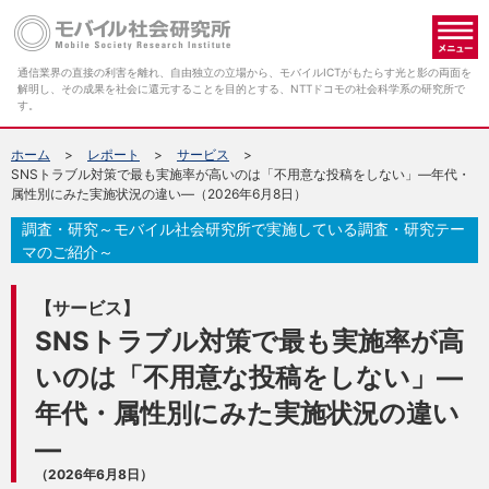
メ
通信業界の直接の利害を離れ、自由独立の立場から、モバイルICTがもたらす光と影の両面を
解明し、その成果を社会に還元することを目的とする、NTTドコモの社会科学系の研究所で
す。
ホーム
レポート
サービス
SNSトラブル対策で最も実施率が高いのは「不用意な投稿をしない」―年代・
属性別にみた実施状況の違い―（2026年6月8日）
調査・研究～モバイル社会研究所で実施している調査・研究テー
マのご紹介～
【サービス】
SNSトラブル対策で最も実施率が高
いのは「不用意な投稿をしない」―
年代・属性別にみた実施状況の違い
―
（2026年6月8日）