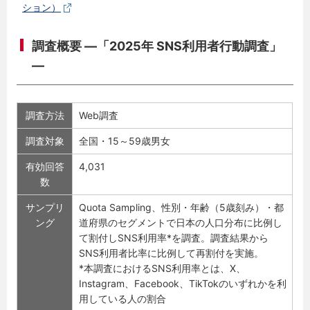
ション）
調査概要 ―「2025年 SNS利用者行動調査」
―
調査方法
Web調査
調査対象
全国・15～59歳男女
有効回答
4,031
数
サンプリ
Quota Sampling、性別・年齢（5歳刻み）・都
ング
道府県のセグメントで日本の人口分布に比例し
て割付しSNS利用率*を調査。調査結果から
SNS利用者比率に比例して再割付を実施。
*本調査におけるSNS利用率とは、X、
Instagram、Facebook、TikTokのいずれかを利
用している人の割合