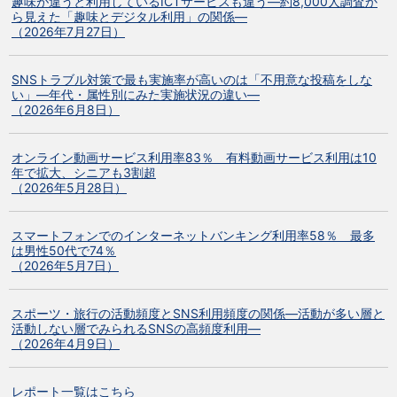
趣味が違うと利用しているICTサービスも違う―約8,000人調査か
ら見えた「趣味とデジタル利用」の関係―
（2026年7月27日）
SNSトラブル対策で最も実施率が高いのは「不用意な投稿をしな
い」―年代・属性別にみた実施状況の違い―
（2026年6月8日）
オンライン動画サービス利用率83％ 有料動画サービス利用は10
年で拡大、シニアも3割超
（2026年5月28日）
スマートフォンでのインターネットバンキング利用率58％ 最多
は男性50代で74％
（2026年5月7日）
スポーツ・旅行の活動頻度とSNS利用頻度の関係―活動が多い層と
活動しない層でみられるSNSの高頻度利用―
（2026年4月9日）
レポート一覧はこちら