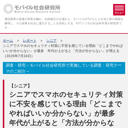
メ
通信業界の直接の利害を離れ、自由独立の立場から、モバイルICTがもたらす光と影の両面を
解明し、その成果を社会に還元することを目的とする、NTTドコモの社会科学系の研究所で
す。
ホーム
レポート
シニア
シニアでスマホのセキュリティ対策に不安を感じている理由「どこまでやれば
いいか分からない」が最多 年代が上がると「方法が分からない」が増える
（2025年7月24日）
調査・研究～モバイル社会研究所で実施している調査・研究テー
マのご紹介～
【シニア】
シニアでスマホのセキュリティ対策
に不安を感じている理由「どこまで
やればいいか分からない」が最多
年代が上がると「方法が分からな