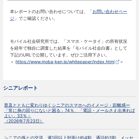
本レポートのお問い合わせについては、「
お問い合わせペー
ジ
」でご確認ください。
モバイル社会研究所では、「スマホ・ケータイ」の所有状況
を経年で独自に調査した結果を『モバイル社会白書』として
下記のURLで公開しています。ぜひご活用下さい。
＜
https://www.moba-ken.jp/whitepaper/index.html
＞
シニアレポート
普及とともに変わりゆくシニアのスマホへのイメージ・距離感ー
「常に身の回りにないと困る」74％、「電話・メールさえ出来れば
よい」33％－
（2026年7月23日）
シニアの孫との交流 週1回以上対面は約4割 通話約3割 メッセ