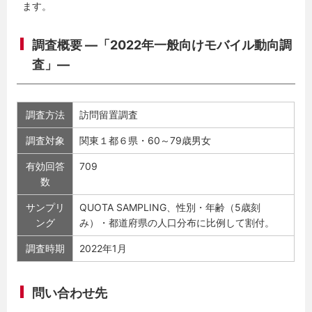
ます。
調査概要 ―「2022年一般向けモバイル動向調
査」―
調査方法
訪問留置調査
調査対象
関東１都６県・60～79歳男女
有効回答
709
数
サンプリ
QUOTA SAMPLING、性別・年齢（5歳刻
ング
み）・都道府県の人口分布に比例して割付。
調査時期
2022年1月
問い合わせ先