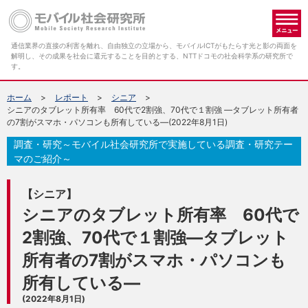
メ
通信業界の直接の利害を離れ、自由独立の立場から、モバイルICTがもたらす光と影の両面を
解明し、その成果を社会に還元することを目的とする、NTTドコモの社会科学系の研究所で
す。
ホーム
レポート
シニア
シニアのタブレット所有率 60代で2割強、70代で１割強 ―タブレット所有者
の7割がスマホ・パソコンも所有している―(2022年8月1日)
調査・研究～モバイル社会研究所で実施している調査・研究テー
マのご紹介～
【シニア】
シニアのタブレット所有率 60代で
2割強、70代で１割強―タブレット
所有者の7割がスマホ・パソコンも
所有している―
(2022年8月1日)