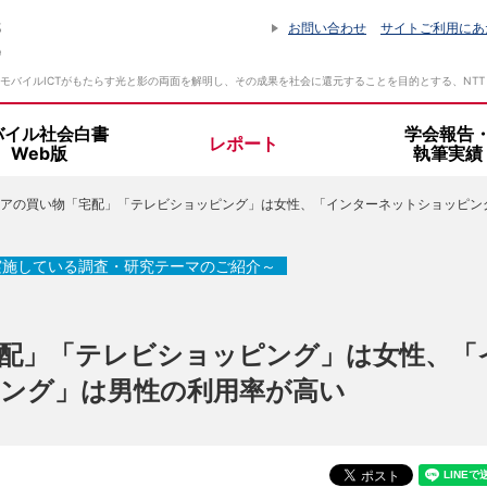
お問い合わせ
サイトご利用にあ
モバイルICTがもたらす光と影の両面を解明し、その成果を社会に還元することを目的とする、NT
バイル社会白書
学会報告
レポート
Web版
執筆実績
アの買い物「宅配」「テレビショッピング」は女性、「インターネットショッピング」
設立趣旨・活動指針
所長挨拶
実施している調査・研究テーマのご紹介～
組織体制
配」「テレビショッピング」は女性、「
ング」は男性の利用率が高い