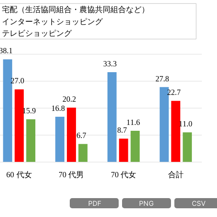
PDF
PNG
CSV