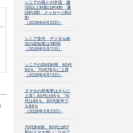
シニアの孫との交流 週
1回以上対面は約4割 通
話約3割 メッセージ約2
割
（2026年6月22日）
シニア世代 デジタル終
活の認知度は3割弱
（2026年5月11日）
シニアのSNS利用 60代
92％、70代78％に上昇
（2026年4月13日）
スマホの所有率はさらに
上昇し60代は95％、70
代は86％、80代前半で
結
も69％
（2026年3月23日）
70代約6割、80代は約7
割がスマホ使いこなせて