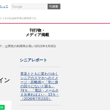
たって
Tドコモの社会科学系の研究所です。
・
刊行物・
メディア掲載
は男性の利用率が高い(2022年3月9日)
シニアレポート
普及とともに変わりゆく
シニアのスマホへのイメ
イン
ージ・距離感ー「常に身
の回りにないと困る」
74％、「電話・メールさ
え出来ればよい」33％－
（2026年7月23日）