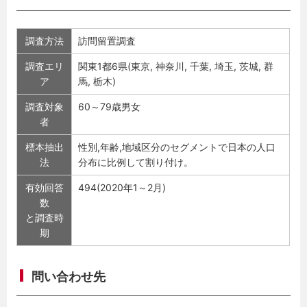
調査方法
訪問留置調査
調査エリ
関東1都6県(東京, 神奈川, 千葉, 埼玉, 茨城, 群
ア
馬, 栃木)
調査対象
60～79歳男女
者
標本抽出
性別,年齢,地域区分のセグメントで日本の人口
法
分布に比例して割り付け。
有効回答
494(2020年1～2月)
数
と調査時
期
問い合わせ先