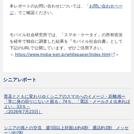
本レポートのお問い合わせについては、「
お問い合わせペー
ジ
」でご確認ください。
モバイル社会研究所では、「スマホ・ケータイ」の所有状況
を経年で独自に調査した結果を『モバイル社会白書』として
下記のURLで公開しています。ぜひご活用下さい。
＜
https://www.moba-ken.jp/whitepaper/index.html
＞
シニアレポート
普及とともに変わりゆくシニアのスマホへのイメージ・距離感ー
「常に身の回りにないと困る」74％、「電話・メールさえ出来れば
よい」33％－
（2026年7月23日）
シニアの孫との交流 週1回以上対面は約4割 通話約3割 メッセ
ージ約2割