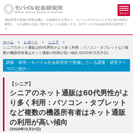
メ
通信業界の直接の利害を離れ、自由独立の立場から、モバイルICTがもたらす光と影の両面を
解明し、その成果を社会に還元することを目的とする、NTTドコモの社会科学系の研究所で
す。
ホーム
レポート
シニア
シニアのネット通販は60代男性がより多く利用：パソコン・タブレットなど複
数の機器所有者はネット通販の利用が高い傾向 (2020年12月21日)
調査・研究～モバイル社会研究所で実施している調査・研究テー
マのご紹介～
【シニア】
シニアのネット通販は60代男性がよ
り多く利用：パソコン・タブレット
など複数の機器所有者はネット通販
の利用が高い傾向
(2020年12月21日)