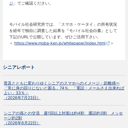
ジ
」でご確認ください。
モバイル社会研究所では、「スマホ・ケータイ」の所有状況
を経年で独自に調査した結果を『モバイル社会白書』として
下記のURLで公開しています。ぜひご活用下さい。
＜
https://www.moba-ken.jp/whitepaper/index.html
＞
シニアレポート
普及とともに変わりゆくシニアのスマホへのイメージ・距離感ー
「常に身の回りにないと困る」74％、「電話・メールさえ出来れば
よい」33％－
（2026年7月23日）
シニアの孫との交流 週1回以上対面は約4割 通話約3割 メッセ
ージ約2割
（2026年6月22日）