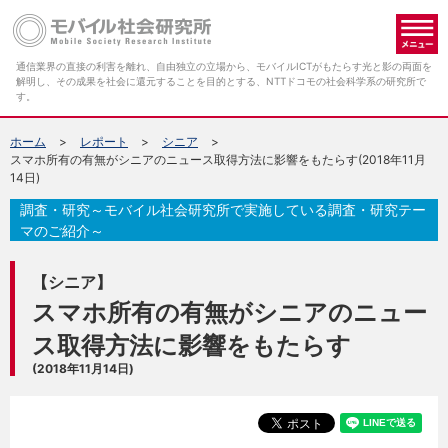
メ
通信業界の直接の利害を離れ、自由独立の立場から、モバイルICTがもたらす光と影の両面を
解明し、その成果を社会に還元することを目的とする、NTTドコモの社会科学系の研究所で
す。
ホーム
レポート
シニア
スマホ所有の有無がシニアのニュース取得方法に影響をもたらす(2018年11月
14日)
調査・研究～モバイル社会研究所で実施している調査・研究テー
マのご紹介～
【シニア】
スマホ所有の有無がシニアのニュー
ス取得方法に影響をもたらす
(2018年11月14日)