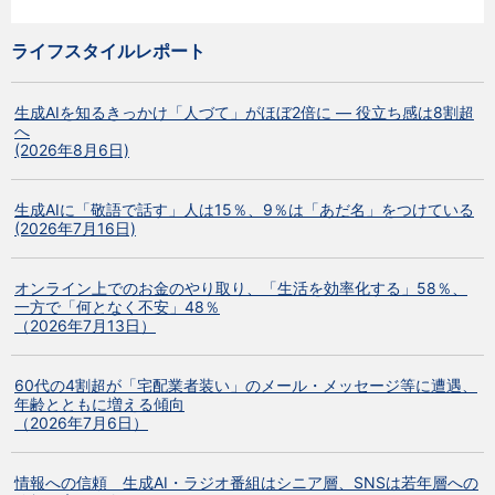
ライフスタイルレポート
生成AIを知るきっかけ「人づて」がほぼ2倍に ― 役立ち感は8割超
へ
(2026年8月6日)
生成AIに「敬語で話す」人は15％、9％は「あだ名」をつけている
(2026年7月16日)
オンライン上でのお金のやり取り、「生活を効率化する」58％、
一方で「何となく不安」48％
（2026年7月13日）
60代の4割超が「宅配業者装い」のメール・メッセージ等に遭遇、
年齢とともに増える傾向
（2026年7月6日）
情報への信頼 生成AI・ラジオ番組はシニア層、SNSは若年層への