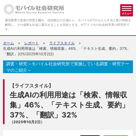
メ
通信業界の直接の利害を離れ、自由独立の立場から、モバイルICTがもたらす光と影の両面を
解明し、その成果を社会に還元することを目的とする、NTTドコモの社会科学系の研究所で
す。
ホーム
レポート
ライフスタイル
生成AIの利用用途は「検索、情報収集」46%、「テキスト生成、要約」37%、
「翻訳」32%(2025年10月2日)
調査・研究～モバイル社会研究所で実施している調査・研究テー
マのご紹介～
【ライフスタイル】
生成AIの利用用途は「検索、情報収
集」46%、「テキスト生成、要約」
37%、「翻訳」32%
（2025年10月2日）