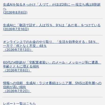
生成AIを知るきっかけ「人づて」がほぼ2倍に ― 役立ち感は8割超
へ
(2026年8月6日)
生成AIに「敬語で話す」人は15％、9％は「あだ名」をつけている
(2026年7月16日)
オンライン上でのお金のやり取り、「生活を効率化する」58％、
一方で「何となく不安」48％
（2026年7月13日）
60代の4割超が「宅配業者装い」のメール・メッセージ等に遭遇、
年齢とともに増える傾向
（2026年7月6日）
情報への信頼 生成AI・ラジオ番組はシニア層、SNSは若年層への
信頼が高い傾向
（2026年7月2日）
レポート一覧はこちら