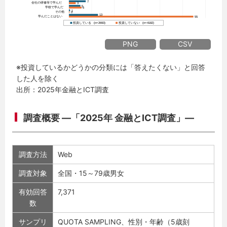
PNG
CSV
※投資しているかどうかの分類には「答えたくない」と回答
した人を除く
出所：2025年金融とICT調査
調査概要 ―「2025年 金融とICT調査」―
調査方法
Web
調査対象
全国・15～79歳男女
有効回答
7,371
数
サンプリ
QUOTA SAMPLING、性別・年齢（5歳刻