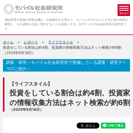
メ
通信業界の直接の利害を離れ、自由独立の立場から、モバイルICTがもたらす光と影の両面を
解明し、その成果を社会に還元することを目的とする、NTTドコモの社会科学系の研究所で
す。
ホーム
レポート
ライフスタイル
投資をしている割合は約4割、投資家の情報収集方法はネット検索が約6割
（2025年9月18日）
調査・研究～モバイル社会研究所で実施している調査・研究テー
マのご紹介～
【ライフスタイル】
投資をしている割合は約4割、投資家
の情報収集方法はネット検索が約6割
（2025年9月18日）