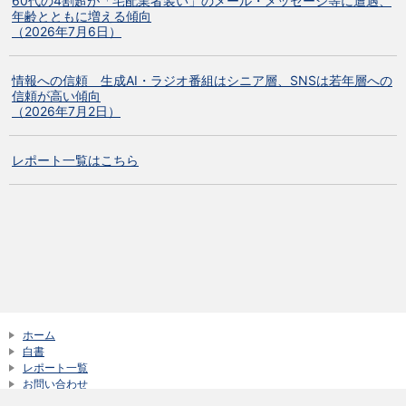
60代の4割超が「宅配業者装い」のメール・メッセージ等に遭遇、
年齢とともに増える傾向
（2026年7月6日）
情報への信頼 生成AI・ラジオ番組はシニア層、SNSは若年層への
信頼が高い傾向
（2026年7月2日）
レポート一覧はこちら
ホーム
白書
レポート一覧
お問い合わせ
サイトご利用にあたって