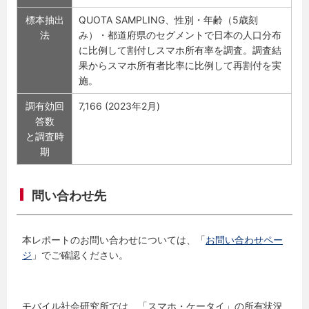
標本抽出
QUOTA SAMPLING、性別・年齢（5歳刻
法
み）・都道府県のセグメントで日本の人口分布
に比例して割付しスマホ所有率を調査。調査結
果からスマホ所有者比率に比例して再割付を実
施。
調有効回
7,166 (2023年2月)
答数
と調査時
期
問い合わせ先
本レポートのお問い合わせについては、「
お問い合わせペー
ジ
」でご確認ください。
モバイル社会研究所では、「スマホ・ケータイ」の所有状況