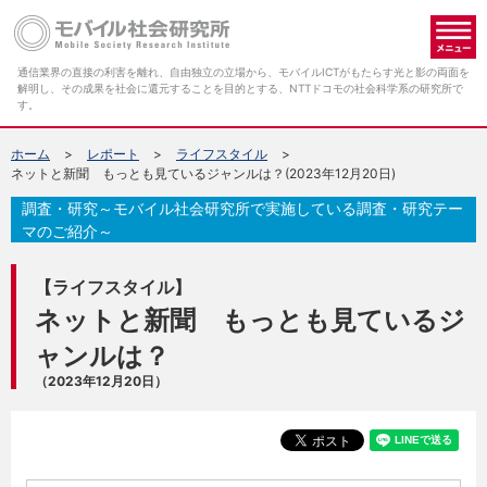
メ
通信業界の直接の利害を離れ、自由独立の立場から、モバイルICTがもたらす光と影の両面を
解明し、その成果を社会に還元することを目的とする、NTTドコモの社会科学系の研究所で
す。
ホーム
レポート
ライフスタイル
ネットと新聞 もっとも見ているジャンルは？(2023年12月20日)
調査・研究～モバイル社会研究所で実施している調査・研究テー
マのご紹介～
【ライフスタイル】
ネットと新聞 もっとも見ているジ
ャンルは？
（2023年12月20日）