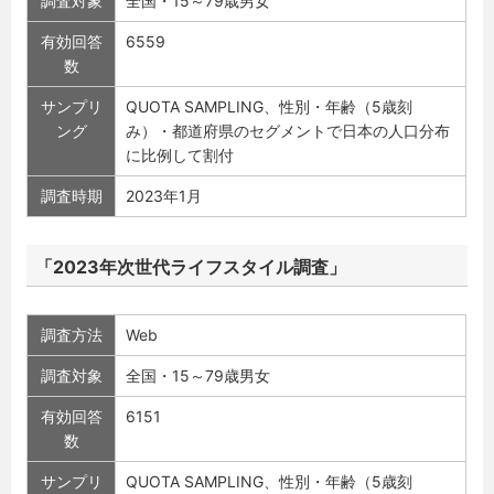
調査対象
全国・15～79歳男女
有効回答
6559
数
サンプリ
QUOTA SAMPLING、性別・年齢（5歳刻
ング
み）・都道府県のセグメントで日本の人口分布
に比例して割付
調査時期
2023年1月
「2023年次世代ライフスタイル調査」
調査方法
Web
調査対象
全国・15～79歳男女
有効回答
6151
数
サンプリ
QUOTA SAMPLING、性別・年齢（5歳刻