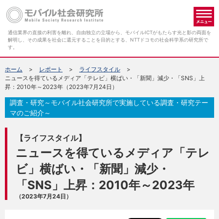
メ
通信業界の直接の利害を離れ、自由独立の立場から、モバイルICTがもたらす光と影の両面を
解明し、その成果を社会に還元することを目的とする、NTTドコモの社会科学系の研究所で
す。
ホーム
レポート
ライフスタイル
ニュースを得ているメディア「テレビ」横ばい・「新聞」減少・「SNS」上
昇：2010年～2023年（2023年7月24日）
調査・研究～モバイル社会研究所で実施している調査・研究テー
マのご紹介～
【ライフスタイル】
ニュースを得ているメディア「テレ
ビ」横ばい・「新聞」減少・
「SNS」上昇：2010年～2023年
（2023年7月24日）