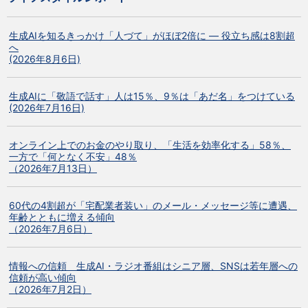
生成AIを知るきっかけ「人づて」がほぼ2倍に ― 役立ち感は8割超
へ
(2026年8月6日)
生成AIに「敬語で話す」人は15％、9％は「あだ名」をつけている
(2026年7月16日)
オンライン上でのお金のやり取り、「生活を効率化する」58％、
一方で「何となく不安」48％
（2026年7月13日）
60代の4割超が「宅配業者装い」のメール・メッセージ等に遭遇、
年齢とともに増える傾向
（2026年7月6日）
情報への信頼 生成AI・ラジオ番組はシニア層、SNSは若年層への
信頼が高い傾向
（2026年7月2日）