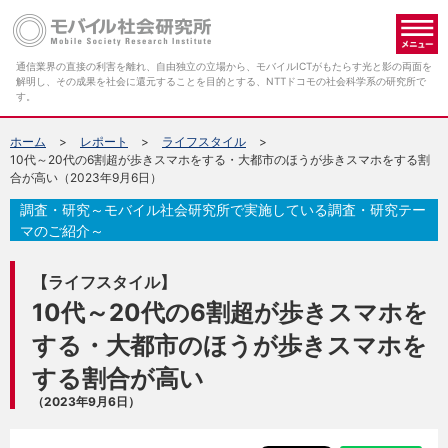
メ
通信業界の直接の利害を離れ、自由独立の立場から、モバイルICTがもたらす光と影の両面を
解明し、その成果を社会に還元することを目的とする、NTTドコモの社会科学系の研究所で
す。
ホーム
レポート
ライフスタイル
10代～20代の6割超が歩きスマホをする・大都市のほうが歩きスマホをする割
合が高い（2023年9月6日）
調査・研究～モバイル社会研究所で実施している調査・研究テー
マのご紹介～
【ライフスタイル】
10代～20代の6割超が歩きスマホを
する・大都市のほうが歩きスマホを
する割合が高い
（2023年9月6日）