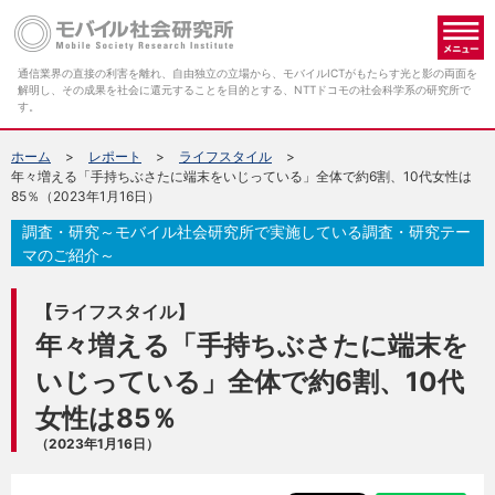
メ
通信業界の直接の利害を離れ、自由独立の立場から、モバイルICTがもたらす光と影の両面を
解明し、その成果を社会に還元することを目的とする、NTTドコモの社会科学系の研究所で
す。
ホーム
レポート
ライフスタイル
年々増える「手持ちぶさたに端末をいじっている」全体で約6割、10代女性は
85％（2023年1月16日）
調査・研究～モバイル社会研究所で実施している調査・研究テー
マのご紹介～
【ライフスタイル】
年々増える「手持ちぶさたに端末を
いじっている」全体で約6割、10代
女性は85％
（2023年1月16日）