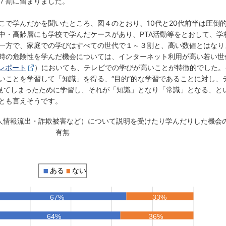
７割に留まりました。
こで学んだかを聞いたところ、図４のとおり、10代と20代前半は圧倒
中・高齢層にも学校で学んだケースがあり、PTA活動等をとおして、学
一方で、家庭での学びはすべての世代で１～３割と、高い数値とはなり
時の危険性を学んだ機会については、インターネット利用が高い若い世
ルレポート
）においても、テレビでの学びが高いことが特徴的でした。
いことを学習して「知識」を得る、“目的”的な学習であることに対し、
に見てしまったために学習し、それが「知識」となり「常識」となる、と
とも言えそうです。
個人情報流出・詐欺被害など）について説明を受けたり学んだりした機会
有無