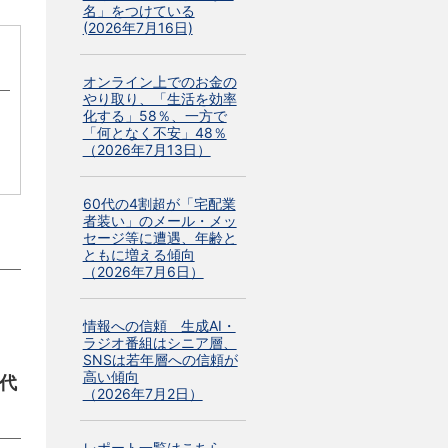
名」をつけている
(2026年7月16日)
オンライン上でのお金の
やり取り、「生活を効率
化する」58％、一方で
「何となく不安」48％
（2026年7月13日）
60代の4割超が「宅配業
者装い」のメール・メッ
セージ等に遭遇、年齢と
ともに増える傾向
（2026年7月6日）
ま
情報への信頼 生成AI・
ラジオ番組はシニア層、
SNSは若年層への信頼が
高い傾向
代
（2026年7月2日）
レポート一覧はこちら