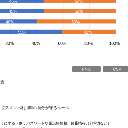
PNG
CSV
調査
図2.スマホ利用時の自分が守るルール