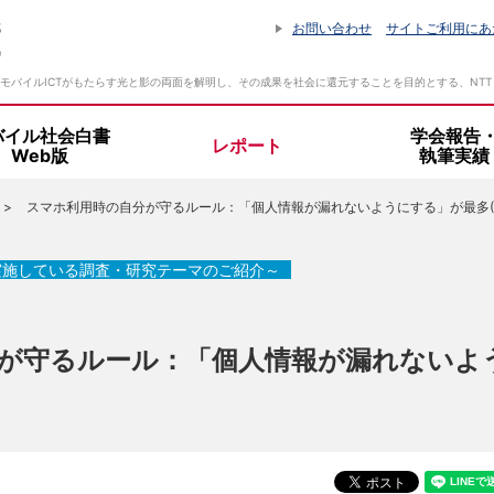
お問い合わせ
サイトご利用にあ
モバイルICTがもたらす光と影の両面を解明し、その成果を社会に還元することを目的とする、NT
バイル社会白書
学会報告
レポート
Web版
執筆実績
スマホ利用時の自分が守るルール：「個人情報が漏れないようにする」が最多(202
設立趣旨・活動指針
所長挨拶
実施している調査・研究テーマのご紹介～
組織体制
が守るルール：「個人情報が漏れないよ