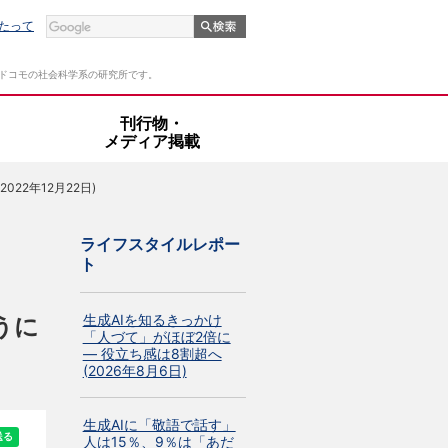
たって
Tドコモの社会科学系の研究所です。
・
刊行物・
メディア掲載
2年12月22日)
ライフスタイルレポー
ト
生成AIを知るきっかけ
うに
「人づて」がほぼ2倍に
― 役立ち感は8割超へ
(2026年8月6日)
生成AIに「敬語で話す」
人は15％、9％は「あだ