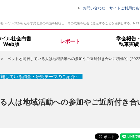
お問い合わせ
サイトご利用にあ
モバイルICTがもたらす光と影の両面を解明し、その成果を社会に還元することを目的とする、NT
バイル社会白書
学会報告
レポート
Web版
執筆実績
ペットと同居している人は地域活動への参加やご近所付き合いに積極的（2022
設立趣旨・活動指針
所長挨拶
実施している調査・研究テーマのご紹介～
組織体制
る人は地域活動への参加やご近所付き合