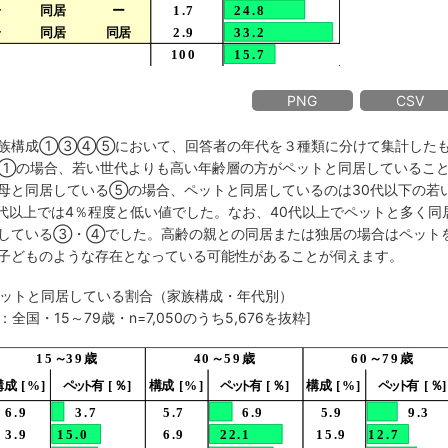
PNG
CSV
家族構成①③④⑤において、回答者の年代を３種類に分けて集計した
①の場合、若い世代よりも高い年齢層の方がペットと同居しているこ
母と同居している⑤の場合、ペットと同居しているのは30代以下の若
0代以上では4％程度と低い値でした。なお、40代以上でペットと多く同
居している③・④でした。高齢の親との同居または独居の場合はペット
子どものような存在となっている可能性があることが伺えます。
 ペットと同居している割合（家族構成・年代別）
：全国・15～79歳・n=7,050のうち5,676を抜粋]