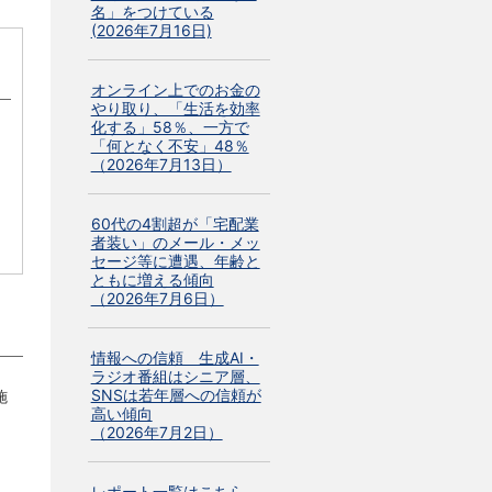
名」をつけている
(2026年7月16日)
オンライン上でのお金の
やり取り、「生活を効率
化する」58％、一方で
「何となく不安」48％
（2026年7月13日）
60代の4割超が「宅配業
者装い」のメール・メッ
セージ等に遭遇、年齢と
ともに増える傾向
（2026年7月6日）
情報への信頼 生成AI・
ラジオ番組はシニア層、
SNSは若年層への信頼が
施
高い傾向
（2026年7月2日）
レポート一覧はこちら