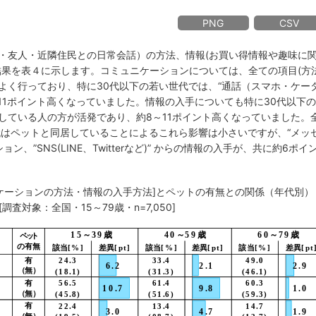
PNG
CSV
・友人・近隣住民との日常会話）の方法、情報(お買い得情報や趣味に
結果を表４に示します。コミュニケーションについては、全ての項目(方法
よく行っており、特に30代以下の若い世代では、“通話（スマホ・ケー
が約11ポイント高くなっていました。情報の入手についても特に30代以下の
している人の方が活発であり、約8～11ポイント高くなっていました。
代はペットと同居していることによるこれら影響は小さいですが、“メッ
ション、”SNS(LINE、Twitterなど)” からの情報の入手が、共に約6ポイ
ニケーションの方法・情報の入手方法]とペットの有無との関係（年代別）
[調査対象：全国・15～79歳・n=7,050]