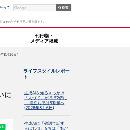
たって
Tドコモの社会科学系の研究所です。
・
刊行物・
メディア掲載
年8月26日）
ライフスタイルレポー
ト
生成AIを知るきっかけ
いに
「人づて」がほぼ2倍に
― 役立ち感は8割超へ
(2026年8月6日)
生成AIに「敬語で話す」
人は15％、9％は「あだ