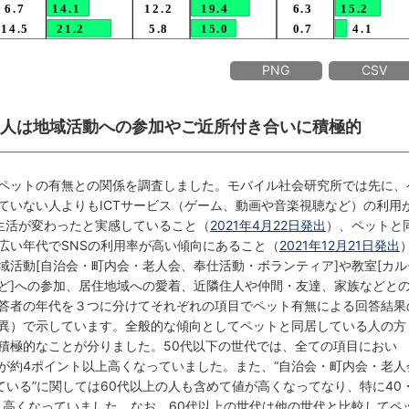
PNG
CSV
いる人は地域活動への参加やご近所付き合いに積極的
ペットの有無との関係を調査しました。モバイル社会研究所では先に、
ていない人よりもICTサービス（ゲーム、動画や音楽視聴など）の利用
り生活が変わったと実感していること（
2021年4月22日発出
）、ペットと
広い年代でSNSの利用率が高い傾向にあること（
2021年12月21日発出
域活動[自治会・町内会・老人会、奉仕活動・ボランティア]や教室[カル
ど]への参加、居住地域への愛着、近隣住人や仲間・友達、家族などと
答者の年代を３つに分けてそれぞれの項目でペット有無による回答結果
異）で示しています。全般的な傾向としてペットと同居している人の方
積極的なことが分りました。50代以下の世代では、全ての項目におい
が約4ポイント以上高くなっていました。また、“自治会・町内会・老人
ている”に関しては60代以上の人も含めて値が高くなってなり、特に40
ント高くなっていました。なお、60代以上の世代は他の世代と比較してペ