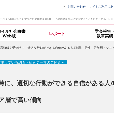
お問い合わせ
サイトご利用にあ
モバイルICTがもたらす光と影の両面を解明し、その成果を社会に還元することを目的とする、NT
バイル社会白書
学会報告
レポート
Web版
執筆実績
震速報を受信時に、適切な行動ができる自信がある人4割弱 男性、若年層・シニア層
設立趣旨・活動指針
所長挨拶
実施している調査・研究テーマのご紹介～
組織体制
時に、適切な行動ができる自信がある人
ア層で高い傾向