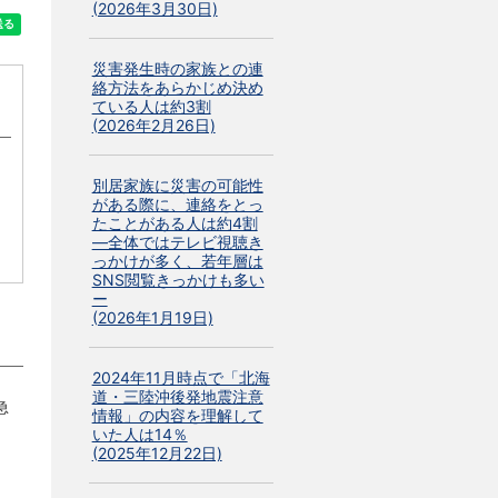
(2026年3月30日)
災害発生時の家族との連
絡方法をあらかじめ決め
ている人は約3割
(2026年2月26日)
別居家族に災害の可能性
がある際に、連絡をとっ
たことがある人は約4割
―全体ではテレビ視聴き
っかけが多く、若年層は
SNS閲覧きっかけも多い
ー
(2026年1月19日)
2024年11月時点で「北海
道・三陸沖後発地震注意
急
情報」の内容を理解して
いた人は14％
(2025年12月22日)