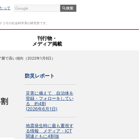
たって
Tドコモの社会科学系の研究所です。
・
刊行物・
メディア掲載
で高い傾向（2022年1月6日）
防災レポート
災害に備えて 自治体を
登録・フォローをしてい
4割
る 約4割
(2026年6月1日)
地震発生時に最も重視す
る情報 メディア・ICT
関連ともに4割強