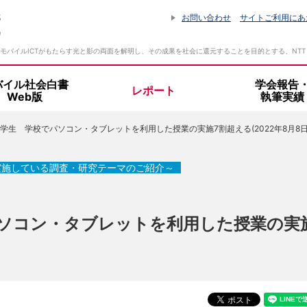
お問い合わせ
サイトご利用にあ
モバイルICTがもたらす光と影の両面を解明し、その成果を社会に還元することを目的とする、NT
バイル社会白書
学会報告
レポート
Web版
執筆実績
学生 学校でパソコン・タブレットを利用した授業の実施7割超える(2022年8月8日
設立趣旨・活動指針
所長挨拶
実施している調査・研究テーマのご紹介～
組織体制
ソコン・タブレットを利用した授業の実