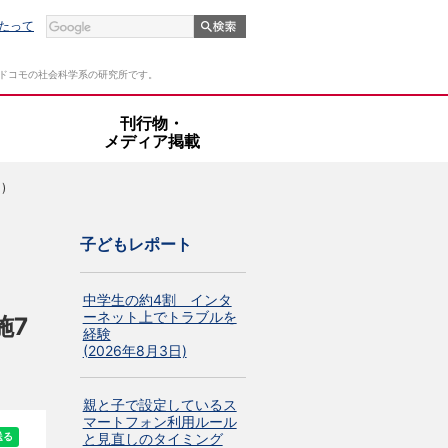
たって
Tドコモの社会科学系の研究所です。
・
刊行物・
メディア掲載
)
子どもレポート
中学生の約4割 インタ
ーネット上でトラブルを
施7
経験
(2026年8月3日)
親と子で設定しているス
マートフォン利用ルール
と見直しのタイミング