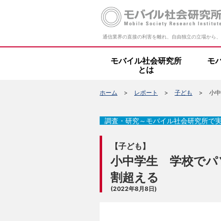
通信業界の直接の利害を離れ、自由独立の立場から、
モバイル社会研究所
モ
とは
ホーム
レポート
子ども
小中
調査・研究～モバイル社会研究所で
【子ども】
小中学生 学校でパ
割超える
(2022年8月8日)