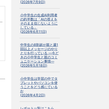
(2026年7月9日)
小中学生の生成AI利用者
の約半数は「AIの答えを
そのまま信じないように
している」
(2026年6月11日)
中学生の8割超が親と週1
回以上メッセージのやり
とりを行っている ―今ど
きの小中学生と親のコミ
ュニケーション事情―
(2026年5月18日)
小中学生は学習の中でタ
ブレットやパソコンを使
うことをどう感じている
つ
か
(2026年4月2日)
レポート一覧はこちら