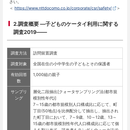
さい。
＜
https://www.nttdocomo.co.jp/corporate/csr/safety/
＞
2.調査概要 ―子どものケータイ利用に関する
調査2019――
調査方法
訪問留置調査
調査対象
全国在住の小中学生の子どもとその保護者
有効回答
1,000組の親子
数
サンプリ
層化二段抽出[クォータサンプリング法(都市規
ング
模別性年代)]
7～15歳の都市規模別人口構成比に応じて、町
丁目(50地点)を比例配分して抽出し、抽出され
た町丁目において、7～9歳、10～12歳、13～
15歳の都市規模別性年代人口構成比に応じて個
人を割り当て、該当者をランダムウォーク法で