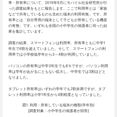
率・所有率について、2019年9月にモバイル社会研究所が行
った調査結果をもとに報告します。ここで利用率とは「家族
などで共有しているものも含めた端末の利用有無」です。所
有率とは「自分専用の端末として子どもが所有している機器
の有無」です。いずれも全国の小中学生の保護者に伺った結
果を集計しています。
調査の結果、スマートフォンは利用率、所有率ともに中学1
年生で6割を超えていました。そして、スマートフォンの利
用率では小学校低学年から3～4割が利用していました。
パソコンの所有率は中学3年生でも8％ですが、パソコン利用
率は学年があがるにともない拡大し、中学生では3割ほどと
なりました。
タブレット所有率はいずれの学年でも2割未満ですが、タブ
レット利用率は小学1年生から4割程度となっていました。
図1. 利用・所有している端末の種類(学年別)
[調査対象：小中学生の保護者が回答]