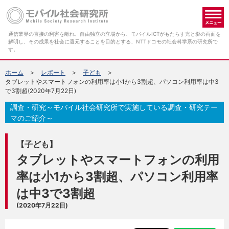
メ
通信業界の直接の利害を離れ、自由独立の立場から、モバイルICTがもたらす光と影の両面を
解明し、その成果を社会に還元することを目的とする、NTTドコモの社会科学系の研究所で
す。
ホーム
レポート
子ども
タブレットやスマートフォンの利用率は小1から3割超、パソコン利用率は中3
で3割超(2020年7月22日)
調査・研究～モバイル社会研究所で実施している調査・研究テー
マのご紹介～
【子ども】
タブレットやスマートフォンの利用
率は小1から3割超、パソコン利用率
は中3で3割超
(2020年7月22日)