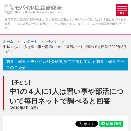
メ
通信業界の直接の利害を離れ、自由独立の立場から、モバイルICTがもたらす光と影の両面を
解明し、その成果を社会に還元することを目的とする、NTTドコモの社会科学系の研究所で
す。
ホーム
レポート
子ども
中1の４人に1人は習い事や部活について毎日ネットで調べると回答(2019年2月
13日)
調査・研究～モバイル社会研究所で実施している調査・研究テー
マのご紹介～
【子ども】
中1の４人に1人は習い事や部活につ
いて毎日ネットで調べると回答
(2019年2月13日)